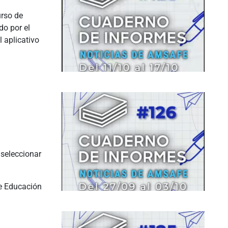
rso de
do por el
l aplicativo
 seleccionar
de Educación