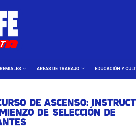
ELES Y MODALIDADES
GREMIALES
AREAS DE TRA
REMIALES
AREAS DE TRABAJO
EDUCACIÓN Y CUL
CURSO DE ASCENSO: INSTRUCT
MIENZO DE SELECCIÓN DE
ANTES