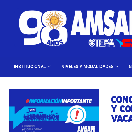
INSTITUCIONAL
NIV
INSTITUCIONAL
NIVELES Y MODALIDADES
G
CON
Y CO
VAC