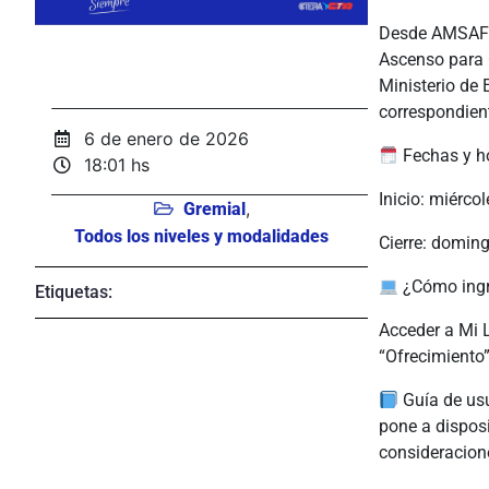
Desde AMSAFE 
Ascenso para 
Ministerio de 
correspondient
6 de enero de 2026
Fechas y h
18:01 hs
Inicio: miérco
,
Gremial
Todos los niveles y modalidades
Cierre: domin
¿Cómo ingr
Etiquetas:
Acceder a Mi L
“Ofrecimiento”
Guía de usu
pone a disposi
consideracion