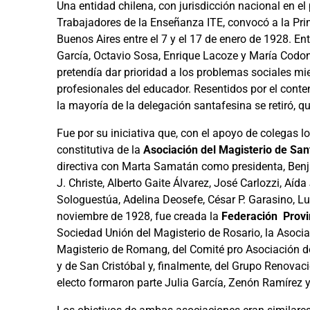
Una entidad chilena, con jurisdicción nacional en el
Trabajadores de la Enseñanza ITE, convocó a la Pr
Buenos Aires entre el 7 y el 17 de enero de 1928. En
García, Octavio Sosa, Enrique Lacoze y María Codoni
pretendía dar prioridad a los problemas sociales mie
profesionales del educador. Resentidos por el conte
la mayoría de la delegación santafesina se retiró, q
Fue por su iniciativa que, con el apoyo de colegas l
constitutiva de la
Asociación del Magisterio de San
directiva con Marta Samatán como presidenta, Ben
J. Christe, Alberto Gaite Álvarez, José Carlozzi, Aíd
Sologuestúa, Adelina Deosefe, César P. Garasino, L
noviembre de 1928, fue creada la
Federación Provin
Sociedad Unión del Magisterio de Rosario, la Asoci
Magisterio de Romang, del Comité pro Asociación d
y de San Cristóbal y, finalmente, del Grupo Renova
electo formaron parte Julia García, Zenón Ramírez y