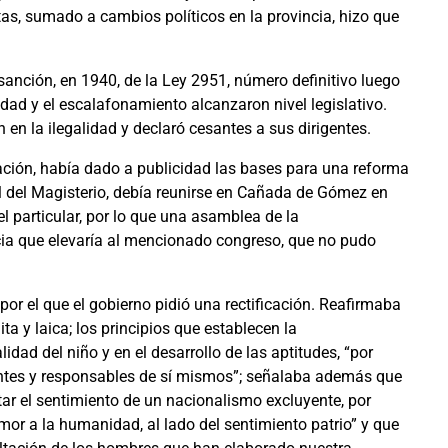
tas, sumado a cambios políticos en la provincia, hizo que
 sanción, en 1940, de la Ley 2951, número definitivo luego
lidad y el escalafonamiento alcanzaron nivel legislativo.
 en la ilegalidad y declaró cesantes a sus dirigentes.
 Nación, había dado a publicidad las bases para una reforma
al del Magisterio, debía reunirse en Cañada de Gómez en
el particular, por lo que una asamblea de la
ia que elevaría al mencionado congreso, que no pudo
or el que el gobierno pidió una rectificación. Reafirmaba
ta y laica; los principios que establecen la
dad del niño y en el desarrollo de las aptitudes, “por
ntes y responsables de sí mismos”; señalaba además que
tar el sentimiento de un nacionalismo excluyente, por
mor a la humanidad, al lado del sentimiento patrio” y que