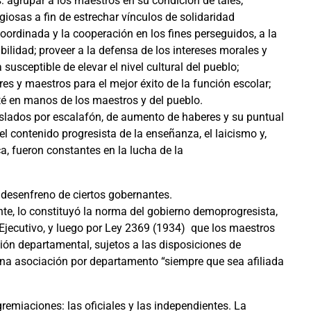
 agrupar a los maestros en su condición de tales,
giosas a fin de estrechar vínculos de solidaridad
oordinada y la cooperación en los fines perseguidos, a la
ilidad; proveer a la defensa de los intereses morales y
a susceptible de elevar el nivel cultural del pueblo;
es y maestros para el mejor éxito de la función escolar;
sté en manos de los maestros y del pueblo.
aslados por escalafón, de aumento de haberes y su puntual
el contenido progresista de la enseñanza, el laicismo y,
, fueron constantes en la lucha de la
 desenfreno de ciertos gobernantes.
te, lo constituyó la norma del gobierno demoprogresista,
 Ejecutivo, y luego por Ley 2369 (1934) que los maestros
ión departamental, sujetos a las disposiciones de
o una asociación por departamento “siempre que sea afiliada
remiaciones: las oficiales y las independientes. La