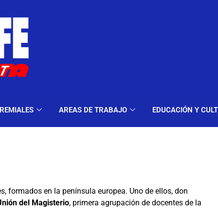
ELES Y MODALIDADES
GREMIALES
AREAS DE TRA
REMIALES
AREAS DE TRABAJO
EDUCACIÓN Y CUL
, formados en la península europea. Uno de ellos, don
nión del Magisterio
, primera agrupación de docentes de la