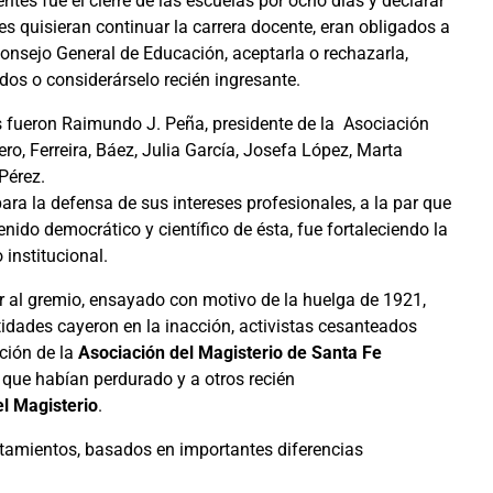
tes fue el cierre de las escuelas por ocho días y declarar
es quisieran continuar la carrera docente, eran obligados a
 Consejo General de Educación, aceptarla o rechazarla,
dos o considerárselo recién ingresante.
 fueron Raimundo J. Peña, presidente de la Asociación
o, Ferreira, Báez, Julia García, Josefa López, Marta
Pérez.
ra la defensa de sus intereses profesionales, a la par que
nido democrático y científico de ésta, fue fortaleciendo la
institucional.
ar al gremio, ensayado con motivo de la huelga de 1921,
tidades cayeron en la inacción, activistas cesanteados
ción de la
Asociación del Magisterio de Santa Fe
que habían perdurado y a otros recién
el Magisterio
.
ntamientos, basados en importantes diferencias