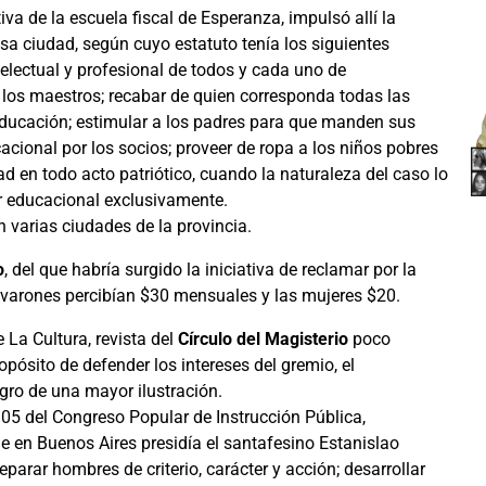
iva de la escuela fiscal de Esperanza, impulsó allí la
sa ciudad, según cuyo estatuto tenía los siguientes
telectual y profesional de todos y cada uno de
e los maestros; recabar de quien corresponda todas las
educación; estimular a los padres para que manden sus
cacional por los socios; proveer de ropa a los niños pobres
 en todo acto patriótico, cuando la naturaleza del caso lo
er educacional exclusivamente.
n varias ciudades de la provincia.
o
, del que habría surgido la iniciativa de reclamar por la
 varones percibían $30 mensuales y las mujeres $20.
La Cultura, revista del
Círculo del Magisterio
poco
opósito de defender los intereses del gremio, el
ogro de una mayor ilustración.
905 del Congreso Popular de Instrucción Pública,
 en Buenos Aires presidía el santafesino Estanislao
arar hombres de criterio, carácter y acción; desarrollar