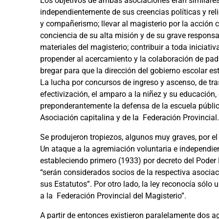
Los objetivos de ambas asociaciones eran similares:
independientemente de sus creencias políticas y reli
y compañerismo; llevar al magisterio por la acción c
conciencia de su alta misión y de su grave responsab
materiales del magisterio; contribuir a toda iniciativ
propender al acercamiento y la colaboración de padr
bregar para que la dirección del gobierno escolar e
La lucha por concursos de ingreso y ascenso, de tr
efectivización, el amparo a la niñez y su educación, 
preponderantemente la defensa de la escuela pública
Asociación capitalina y de la Federación Provincial.
Se produjeron tropiezos, algunos muy graves, por el
Un ataque a la agremiación voluntaria e independien
estableciendo primero (1933) por decreto del Poder
“serán considerados socios de la respectiva asociac
sus Estatutos”. Por otro lado, la ley reconocía sól
a la Federación Provincial del Magisterio”.
A partir de entonces existieron paralelamente dos ag