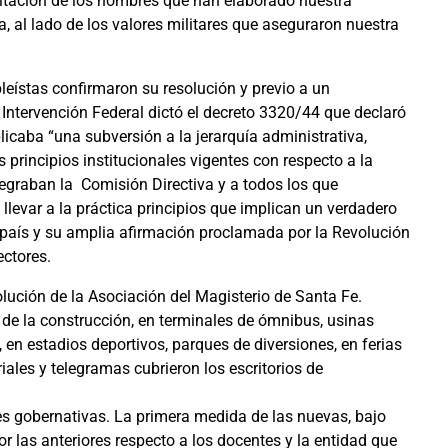
altación de los hombres que han elaborado nuestra
ra, al lado de los valores militares que aseguraron nuestra
bleístas confirmaron su resolución y previo a un
 Intervención Federal dictó el decreto 3320/44 que declaró
licaba “una subversión a la jerarquía administrativa,
os principios institucionales vigentes con respecto a la
egraban la Comisión Directiva y a todos los que
e llevar a la práctica principios que implican un verdadero
 país y su amplia afirmación proclamada por la Revolución
ectores.
olución de la Asociación del Magisterio de Santa Fe.
as de la construcción, en terminales de ómnibus, usinas
, en estadios deportivos, parques de diversiones, en ferias
iales y telegramas cubrieron los escritorios de
es gobernativas. La primera medida de las nuevas, bajo
or las anteriores respecto a los docentes y la entidad que