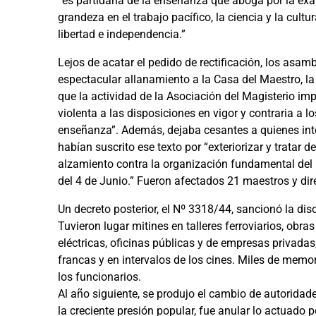
“es partidaria de la enseñanza que aboga por la ex
grandeza en el trabajo pacífico, la ciencia y la cultu
libertad e independencia.”
Lejos de acatar el pedido de rectificación, los asam
espectacular allanamiento a la Casa del Maestro, la
que la actividad de la Asociación del Magisterio imp
violenta a las disposiciones en vigor y contraria a l
enseñanza”. Además, dejaba cesantes a quienes int
habían suscrito ese texto por “exteriorizar y tratar d
alzamiento contra la organización fundamental del
del 4 de Junio.” Fueron afectados 21 maestros y dir
Un decreto posterior, el Nº 3318/44, sancionó la dis
Tuvieron lugar mitines en talleres ferroviarios, obr
eléctricas, oficinas públicas y de empresas privadas
francas y en intervalos de los cines. Miles de memor
los funcionarios.
Al año siguiente, se produjo el cambio de autoridad
la creciente presión popular, fue anular lo actuado p