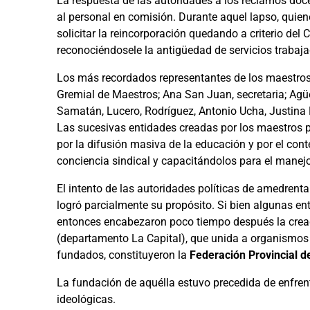
La respuesta de las autoridades a los reclamos docen
al personal en comisión. Durante aquel lapso, quien
solicitar la reincorporación quedando a criterio del
reconociéndosele la antigüedad de servicios trabaja
Los más recordados representantes de los maestros
Gremial de Maestros; Ana San Juan, secretaria; Agüer
Samatán, Lucero, Rodríguez, Antonio Ucha, Justina 
Las sucesivas entidades creadas por los maestros pa
por la difusión masiva de la educación y por el conte
conciencia sindical y capacitándolos para el manejo 
El intento de las autoridades políticas de amedrent
logró parcialmente su propósito. Si bien algunas en
entonces encabezaron poco tiempo después la crea
(departamento La Capital), que unida a organismos 
fundados, constituyeron la
Federación Provincial d
La fundación de aquélla estuvo precedida de enfre
ideológicas.