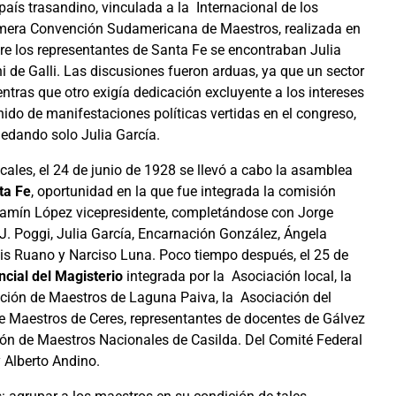
 país trasandino, vinculada a la Internacional de los
imera Convención Sudamericana de Maestros, realizada en
tre los representantes de Santa Fe se encontraban Julia
 de Galli. Las discusiones fueron arduas, ya que un sector
ntras que otro exigía dedicación excluyente a los intereses
nido de manifestaciones políticas vertidas en el congreso,
uedando solo Julia García.
ocales, el 24 de junio de 1928 se llevó a cabo la asamblea
ta Fe
, oportunidad en la que fue integrada la comisión
jamín López vicepresidente, completándose con Jorge
a J. Poggi, Julia García, Encarnación González, Ángela
uis Ruano y Narciso Luna. Poco tiempo después, el 25 de
cial del Magisterio
integrada por la Asociación local, la
ación de Maestros de Laguna Paiva, la Asociación del
e Maestros de Ceres, representantes de docentes de Gálvez
ción de Maestros Nacionales de Casilda. Del Comité Federal
 Alberto Andino.