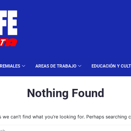
ELES Y MODALIDADES
GREMIALES
AREAS DE TRA
REMIALES
AREAS DE TRABAJO
EDUCACIÓN Y CUL
Nothing Found
s we can’t find what you’re looking for. Perhaps searching c