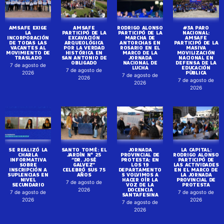
AMSAFE EXIGE
AMSAFE
RODRIGO ALONSO
#3A PARO
LA
PARTICIPÓ DE LA
PARTICIPÓ DE LA
NACIONAL:
INCORPORACIÓN
EXCAVACIÓN
MARCHA DE
AMSAFE
DE TODAS LAS
ARQUEOLÓGICA
ANTORCHAS EN
PARTICIPÓ DE LA
VACANTES AL
POR LA VERDAD
ROSARIO EN EL
MASIVA
MOVIMIENTO DE
HISTÓRICA EN
MARCO DE LA
MOVILIZACIÓN
TRASLADO
SAN ANTONIO DE
JORNADA
NACIONAL EN
OBLIGADO
NACIONAL DE
DEFENSA DE LA
7 de agosto de
LUCHA
EDUCACIÓN
7 de agosto de
PÚBLICA
2026
7 de agosto de
2026
7 de agosto de
2026
2026
SE REALIZÓ LA
SANTO TOMÉ: EL
JORNADA
LA CAPITAL:
CHARLA
JARDÍN N° 25
PROVINCIAL DE
RODRIGO ALONSO
INFORMATIVA
“DR. JOSÉ
PROTESTA: EN
PARTICIPÓ DE
SOBRE
GALVEZ”
LOS 19
LAS ACTIVIDADES
INSCRIPCIÓN A
CELEBRÓ SUS 75
DEPARTAMENTO
EN EL MARCO DE
SUPLENCIAS EN
AÑOS
S VOLVIMOS A
LA JORNADA
NIVEL
HACER OÍR LA
PROVINCIAL DE
7 de agosto de
SECUNDARIO
VOZ DE LA
PROTESTA
DOCENCIA
2026
7 de agosto de
7 de agosto de
SANTAFESINA
2026
2026
7 de agosto de
2026