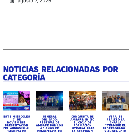
agosto 7, 2026
NOTICIAS RELACIONADAS POR
CATEGORÍA
ESTE MIÉRCOLES
GENERAL
CONQUISTA DE
VERA: SE
01 DE
OBLIGADO:
AMSAFE: INICIÓ
REALIZÓ LA
NOVIEMBRE:
FESTIVAL DE
EL CICLO DE
CHARLA
PRESENTACIÓN
AMSAFE POR LOS
FORMACIÓN
"TERMINÉ EL
DEL AUDIOVISUAL
40 AÑOS DE
INTEGRAL PARA
PROFESORADO ...
"MIGUITA DE
DEMOCRACIA EN
LA GESTIÓN Y
Y AHORA ¿QUÉ