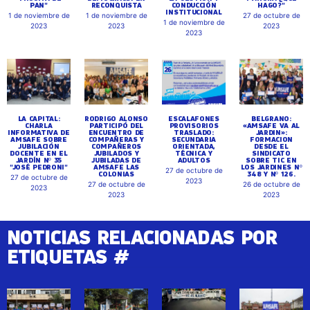
PAN"
RECONQUISTA
CONDUCCIÓN
HAGO?"
INSTITUCIONAL
1 de noviembre de
1 de noviembre de
27 de octubre de
1 de noviembre de
2023
2023
2023
2023
LA CAPITAL:
RODRIGO ALONSO
ESCALAFONES
BELGRANO:
CHARLA
PARTICIPÓ DEL
PROVISORIOS
«AMSAFE VA AL
INFORMATIVA DE
ENCUENTRO DE
TRASLADO:
JARDIN»:
AMSAFE SOBRE
COMPAÑERAS Y
SECUNDARIA
FORMACION
JUBILACIÓN
COMPAÑEROS
ORIENTADA,
DESDE EL
DOCENTE EN EL
JUBILADOS Y
TÉCNICA Y
SINDICATO
JARDÍN Nº 35
JUBILADAS DE
ADULTOS
SOBRE TIC EN
"JOSÉ PEDRONI"
AMSAFE LAS
LOS JARDINES Nº
27 de octubre de
COLONIAS
348 Y Nº 126.
27 de octubre de
2023
27 de octubre de
26 de octubre de
2023
2023
2023
NOTICIAS RELACIONADAS POR
ETIQUETAS #