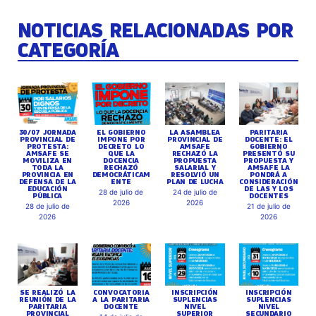
NOTICIAS RELACIONADAS POR
CATEGORÍA
30/07 JORNADA
EL GOBIERNO
LA ASAMBLEA
PARITARIA
PROVINCIAL DE
IMPONE POR
PROVINCIAL DE
DOCENTE: EL
PROTESTA:
DECRETO LO
AMSAFE
GOBIERNO
AMSAFE SE
QUE LA
RECHAZÓ LA
PRESENTÓ SU
MOVILIZA EN
DOCENCIA
PROPUESTA
PROPUESTA Y
TODA LA
RECHAZÓ
SALARIAL Y
AMSAFE LA
PROVINCIA EN
DEMOCRÁTICAM
RESOLVIÓ UN
PONDRÁ A
DEFENSA DE LA
ENTE
PLAN DE LUCHA
CONSIDERACIÓN
EDUCACIÓN
DE LAS Y LOS
28 de julio de
24 de julio de
PÚBLICA
DOCENTES
2026
2026
28 de julio de
21 de julio de
2026
2026
SE REALIZÓ LA
CONVOCATORIA
INSCRIPCIÓN
INSCRIPCIÓN
REUNIÓN DE LA
A LA PARITARIA
SUPLENCIAS
SUPLENCIAS
PARITARIA
DOCENTE
NIVEL
NIVEL
PROVINCIAL
SUPERIOR
SECUNDARIO