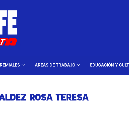
ELES Y MODALIDADES
GREMIALES
AREAS DE TRA
REMIALES
AREAS DE TRABAJO
EDUCACIÓN Y CUL
ALDEZ ROSA TERESA