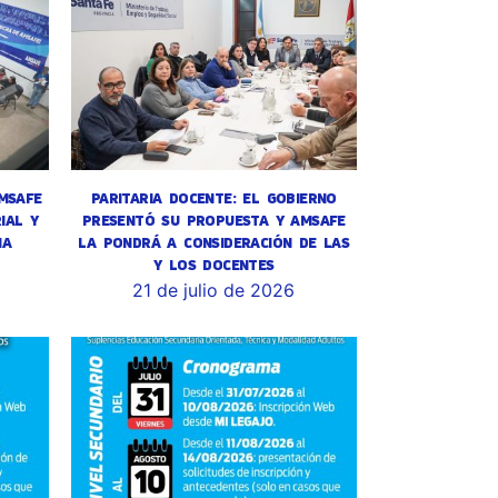
MSAFE
PARITARIA DOCENTE: EL GOBIERNO
IAL Y
PRESENTÓ SU PROPUESTA Y AMSAFE
HA
LA PONDRÁ A CONSIDERACIÓN DE LAS
Y LOS DOCENTES
21 de julio de 2026