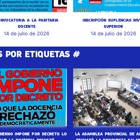
NVOCATORIA A LA PARITARIA
INSCRIPCIÓN SUPLENCIAS NIV
DOCENTE
SUPERIOR
14 de julio de 2026
14 de julio de 2026
S POR ETIQUETAS #
BIERNO IMPONE POR DECRETO LO
LA ASAMBLEA PROVINCIAL DE A