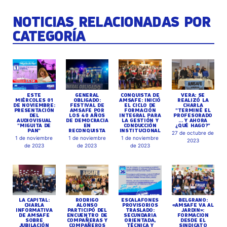
NOTICIAS RELACIONADAS POR
CATEGORÍA
ESTE
GENERAL
CONQUISTA DE
VERA: SE
MIÉRCOLES 01
OBLIGADO:
AMSAFE: INICIÓ
REALIZÓ LA
DE NOVIEMBRE:
FESTIVAL DE
EL CICLO DE
CHARLA
PRESENTACIÓN
AMSAFE POR
FORMACIÓN
"TERMINÉ EL
DEL
LOS 40 AÑOS
INTEGRAL PARA
PROFESORADO
AUDIOVISUAL
DE DEMOCRACIA
LA GESTIÓN Y
... Y AHORA
"MIGUITA DE
EN
CONDUCCIÓN
¿QUÉ HAGO?"
PAN"
RECONQUISTA
INSTITUCIONAL
27 de octubre de
1 de noviembre
1 de noviembre
1 de noviembre
2023
de 2023
de 2023
de 2023
LA CAPITAL:
RODRIGO
ESCALAFONES
BELGRANO:
CHARLA
ALONSO
PROVISORIOS
«AMSAFE VA AL
INFORMATIVA
PARTICIPÓ DEL
TRASLADO:
JARDIN»:
DE AMSAFE
ENCUENTRO DE
SECUNDARIA
FORMACION
SOBRE
COMPAÑERAS Y
ORIENTADA,
DESDE EL
JUBILACIÓN
COMPAÑEROS
TÉCNICA Y
SINDICATO