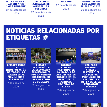
DOCENTE EN EL
JUBILADOS Y
ADULTOS
SOBRE TIC EN
JARDÍN Nº 35
JUBILADAS DE
LOS JARDINES
27 de octubre de
"JOSÉ PEDRONI"
AMSAFE LAS
Nº 348 Y Nº 126.
COLONIAS
2023
27 de octubre de
26 de octubre de
27 de octubre de
2023
2023
2023
NOTICIAS RELACIONADAS POR
ETIQUETAS #
AMSAFE EXIGE
AMSAFE
RODRIGO
#3A PARO
LA
PARTICIPÓ DE
ALONSO
NACIONAL:
INCORPORACIÓN
LA EXCAVACIÓN
PARTICIPÓ DE
AMSAFE
DE TODAS LAS
ARQUEOLÓGICA
LA MARCHA DE
PARTICIPÓ DE
VACANTES AL
POR LA VERDAD
ANTORCHAS EN
LA MASIVA
MOVIMIENTO
HISTÓRICA EN
ROSARIO EN EL
MOVILIZACIÓN
DE TRASLADO
SAN ANTONIO
MARCO DE LA
NACIONAL EN
DE OBLIGADO
JORNADA
DEFENSA DE LA
7 de agosto de
NACIONAL DE
EDUCACIÓN
7 de agosto de
LUCHA
PÚBLICA
2026
2026
7 de agosto de
7 de agosto de
2026
2026