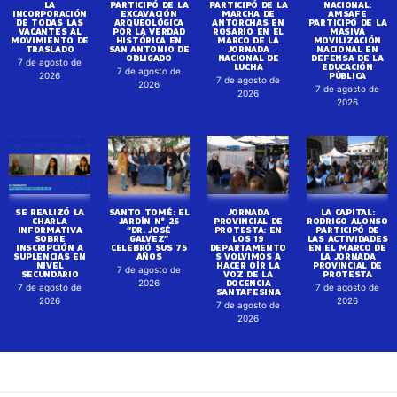
LA
PARTICIPÓ DE LA
PARTICIPÓ DE LA
NACIONAL:
INCORPORACIÓN
EXCAVACIÓN
MARCHA DE
AMSAFE
DE TODAS LAS
ARQUEOLÓGICA
ANTORCHAS EN
PARTICIPÓ DE LA
VACANTES AL
POR LA VERDAD
ROSARIO EN EL
MASIVA
MOVIMIENTO DE
HISTÓRICA EN
MARCO DE LA
MOVILIZACIÓN
TRASLADO
SAN ANTONIO DE
JORNADA
NACIONAL EN
OBLIGADO
NACIONAL DE
DEFENSA DE LA
7 de agosto de
LUCHA
EDUCACIÓN
7 de agosto de
PÚBLICA
2026
7 de agosto de
2026
7 de agosto de
2026
2026
SE REALIZÓ LA
SANTO TOMÉ: EL
JORNADA
LA CAPITAL:
CHARLA
JARDÍN N° 25
PROVINCIAL DE
RODRIGO ALONSO
INFORMATIVA
“DR. JOSÉ
PROTESTA: EN
PARTICIPÓ DE
SOBRE
GALVEZ”
LOS 19
LAS ACTIVIDADES
INSCRIPCIÓN A
CELEBRÓ SUS 75
DEPARTAMENTO
EN EL MARCO DE
SUPLENCIAS EN
AÑOS
S VOLVIMOS A
LA JORNADA
NIVEL
HACER OÍR LA
PROVINCIAL DE
7 de agosto de
SECUNDARIO
VOZ DE LA
PROTESTA
DOCENCIA
2026
7 de agosto de
7 de agosto de
SANTAFESINA
2026
2026
7 de agosto de
2026