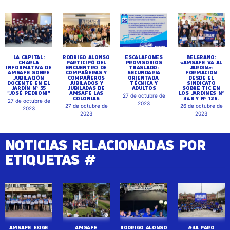
LA CAPITAL:
RODRIGO ALONSO
ESCALAFONES
BELGRANO:
CHARLA
PARTICIPÓ DEL
PROVISORIOS
«AMSAFE VA AL
INFORMATIVA DE
ENCUENTRO DE
TRASLADO:
JARDIN»:
AMSAFE SOBRE
COMPAÑERAS Y
SECUNDARIA
FORMACION
JUBILACIÓN
COMPAÑEROS
ORIENTADA,
DESDE EL
DOCENTE EN EL
JUBILADOS Y
TÉCNICA Y
SINDICATO
JARDÍN Nº 35
JUBILADAS DE
ADULTOS
SOBRE TIC EN
"JOSÉ PEDRONI"
AMSAFE LAS
LOS JARDINES Nº
27 de octubre de
COLONIAS
348 Y Nº 126.
27 de octubre de
2023
27 de octubre de
26 de octubre de
2023
2023
2023
NOTICIAS RELACIONADAS POR
ETIQUETAS #
AMSAFE EXIGE
AMSAFE
RODRIGO ALONSO
#3A PARO