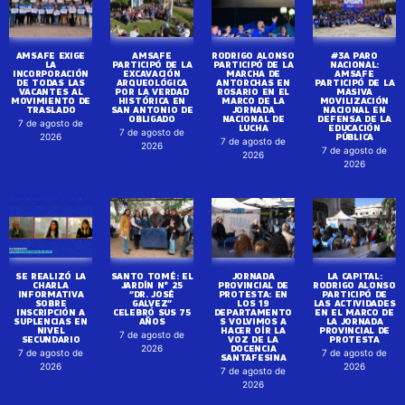
AMSAFE EXIGE
AMSAFE
RODRIGO ALONSO
#3A PARO
LA
PARTICIPÓ DE LA
PARTICIPÓ DE LA
NACIONAL:
INCORPORACIÓN
EXCAVACIÓN
MARCHA DE
AMSAFE
DE TODAS LAS
ARQUEOLÓGICA
ANTORCHAS EN
PARTICIPÓ DE LA
VACANTES AL
POR LA VERDAD
ROSARIO EN EL
MASIVA
MOVIMIENTO DE
HISTÓRICA EN
MARCO DE LA
MOVILIZACIÓN
TRASLADO
SAN ANTONIO DE
JORNADA
NACIONAL EN
OBLIGADO
NACIONAL DE
DEFENSA DE LA
7 de agosto de
LUCHA
EDUCACIÓN
7 de agosto de
PÚBLICA
2026
7 de agosto de
2026
7 de agosto de
2026
2026
SE REALIZÓ LA
SANTO TOMÉ: EL
JORNADA
LA CAPITAL:
CHARLA
JARDÍN N° 25
PROVINCIAL DE
RODRIGO ALONSO
INFORMATIVA
“DR. JOSÉ
PROTESTA: EN
PARTICIPÓ DE
SOBRE
GALVEZ”
LOS 19
LAS ACTIVIDADES
INSCRIPCIÓN A
CELEBRÓ SUS 75
DEPARTAMENTO
EN EL MARCO DE
SUPLENCIAS EN
AÑOS
S VOLVIMOS A
LA JORNADA
NIVEL
HACER OÍR LA
PROVINCIAL DE
7 de agosto de
SECUNDARIO
VOZ DE LA
PROTESTA
DOCENCIA
2026
7 de agosto de
7 de agosto de
SANTAFESINA
2026
2026
7 de agosto de
2026