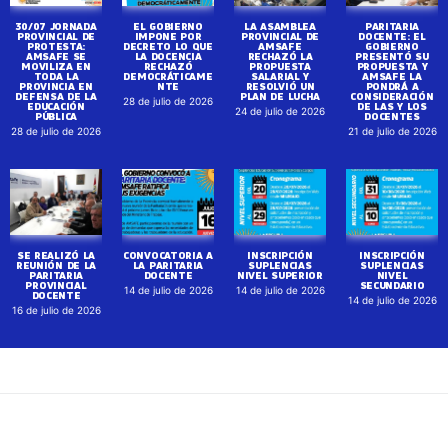
30/07 JORNADA
EL GOBIERNO
LA ASAMBLEA
PARITARIA
PROVINCIAL DE
IMPONE POR
PROVINCIAL DE
DOCENTE: EL
PROTESTA:
DECRETO LO QUE
AMSAFE
GOBIERNO
AMSAFE SE
LA DOCENCIA
RECHAZÓ LA
PRESENTÓ SU
MOVILIZA EN
RECHAZÓ
PROPUESTA
PROPUESTA Y
TODA LA
DEMOCRÁTICAME
SALARIAL Y
AMSAFE LA
PROVINCIA EN
NTE
RESOLVIÓ UN
PONDRÁ A
DEFENSA DE LA
PLAN DE LUCHA
CONSIDERACIÓN
28 de julio de 2026
EDUCACIÓN
DE LAS Y LOS
24 de julio de 2026
PÚBLICA
DOCENTES
28 de julio de 2026
21 de julio de 2026
SE REALIZÓ LA
CONVOCATORIA A
INSCRIPCIÓN
INSCRIPCIÓN
REUNIÓN DE LA
LA PARITARIA
SUPLENCIAS
SUPLENCIAS
PARITARIA
DOCENTE
NIVEL SUPERIOR
NIVEL
PROVINCIAL
SECUNDARIO
14 de julio de 2026
14 de julio de 2026
DOCENTE
14 de julio de 2026
16 de julio de 2026