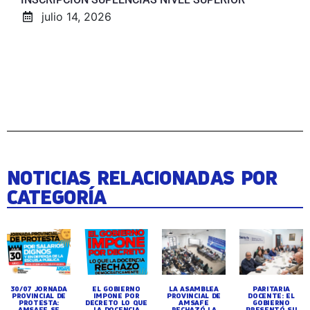
julio 14, 2026
NOTICIAS RELACIONADAS POR
CATEGORÍA
30/07 JORNADA
EL GOBIERNO
LA ASAMBLEA
PARITARIA
PROVINCIAL DE
IMPONE POR
PROVINCIAL DE
DOCENTE: EL
PROTESTA:
DECRETO LO QUE
AMSAFE
GOBIERNO
AMSAFE SE
LA DOCENCIA
RECHAZÓ LA
PRESENTÓ SU