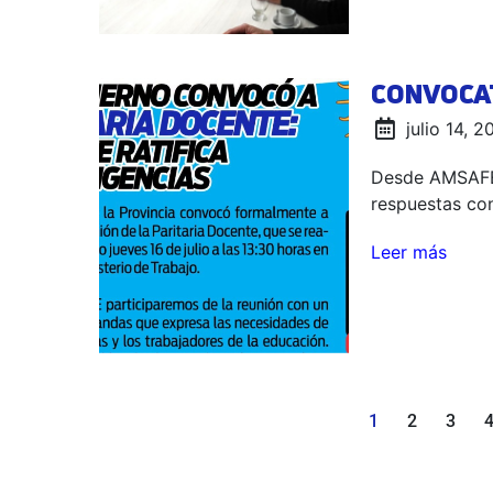
CONVOCAT
julio 14, 
Desde AMSAFE 
respuestas co
Leer más
1
2
3