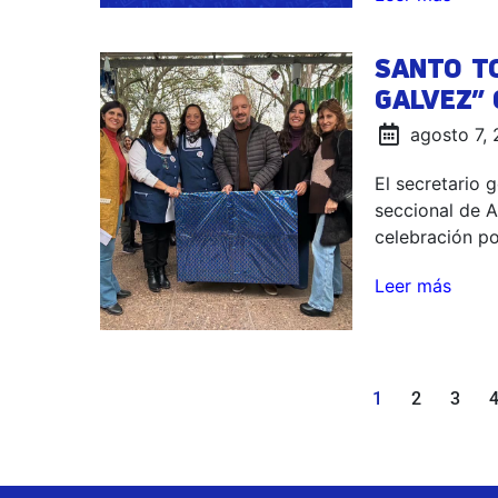
SANTO TO
GALVEZ” 
agosto 7,
El secretario 
seccional de 
celebración po
Leer más
1
2
3