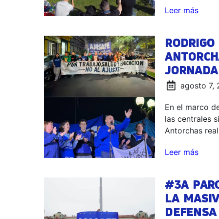
Leer más
RODRIGO
ANTORCH
JORNADA
agosto 7,
En el marco d
las centrales 
Antorchas real
Leer más
#3A PARO
LA MASIV
DEFENSA 