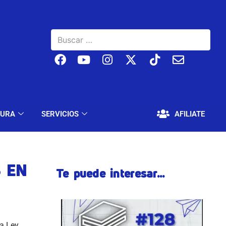
BAJO
EDUCACIÓN Y CULTURA
SERVICIOS
TURA
SERVICIOS
AFILIATE
S EN
Te puede interesar...
la Ley