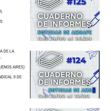
R.
OS
A DE LA
.
UENOS AIRES)
NDICAL 9 DE