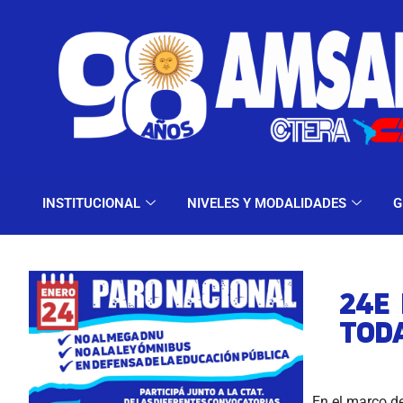
INSTITUCIONAL
NIV
INSTITUCIONAL
NIVELES Y MODALIDADES
G
24E 
TODA
En el marco d