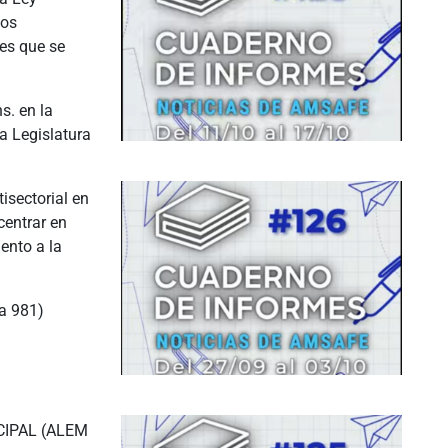
hos
es que se
. en la
a Legislatura
isectorial en
centrar en
ento a la
a 981)
IPAL (ALEM