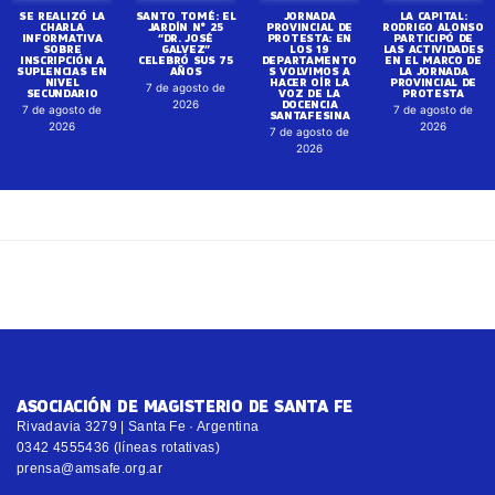
SE REALIZÓ LA
SANTO TOMÉ: EL
JORNADA
LA CAPITAL:
CHARLA
JARDÍN N° 25
PROVINCIAL DE
RODRIGO ALONSO
INFORMATIVA
“DR. JOSÉ
PROTESTA: EN
PARTICIPÓ DE
SOBRE
GALVEZ”
LOS 19
LAS ACTIVIDADES
INSCRIPCIÓN A
CELEBRÓ SUS 75
DEPARTAMENTO
EN EL MARCO DE
SUPLENCIAS EN
AÑOS
S VOLVIMOS A
LA JORNADA
NIVEL
HACER OÍR LA
PROVINCIAL DE
7 de agosto de
SECUNDARIO
VOZ DE LA
PROTESTA
DOCENCIA
2026
7 de agosto de
7 de agosto de
SANTAFESINA
2026
2026
7 de agosto de
2026
ASOCIACIÓN DE MAGISTERIO DE SANTA FE
Rivadavia 3279 | Santa Fe · Argentina
0342 4555436 (líneas rotativas)
prensa@amsafe.org.ar