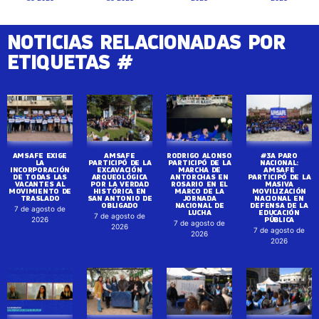
NOTICIAS RELACIONADAS POR
ETIQUETAS #
AMSAFE EXIGE
AMSAFE
RODRIGO ALONSO
#3A PARO
LA
PARTICIPÓ DE LA
PARTICIPÓ DE LA
NACIONAL:
INCORPORACIÓN
EXCAVACIÓN
MARCHA DE
AMSAFE
DE TODAS LAS
ARQUEOLÓGICA
ANTORCHAS EN
PARTICIPÓ DE LA
VACANTES AL
POR LA VERDAD
ROSARIO EN EL
MASIVA
MOVIMIENTO DE
HISTÓRICA EN
MARCO DE LA
MOVILIZACIÓN
TRASLADO
SAN ANTONIO DE
JORNADA
NACIONAL EN
OBLIGADO
NACIONAL DE
DEFENSA DE LA
7 de agosto de
LUCHA
EDUCACIÓN
7 de agosto de
PÚBLICA
2026
7 de agosto de
2026
7 de agosto de
2026
2026