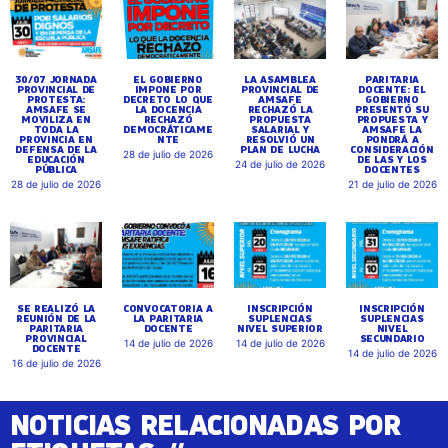
30/07 JORNADA
EL GOBIERNO
LA ASAMBLEA
PARITARIA
PROVINCIAL DE
IMPONE POR
PROVINCIAL DE
DOCENTE: EL
PROTESTA:
DECRETO LO QUE
AMSAFE
GOBIERNO
AMSAFE SE
LA DOCENCIA
RECHAZÓ LA
PRESENTÓ SU
MOVILIZA EN
RECHAZÓ
PROPUESTA
PROPUESTA Y
TODA LA
DEMOCRÁTICAME
SALARIAL Y
AMSAFE LA
PROVINCIA EN
NTE
RESOLVIÓ UN
PONDRÁ A
DEFENSA DE LA
PLAN DE LUCHA
CONSIDERACIÓN
28 de julio de 2026
EDUCACIÓN
DE LAS Y LOS
24 de julio de 2026
PÚBLICA
DOCENTES
28 de julio de 2026
21 de julio de 2026
SE REALIZÓ LA
CONVOCATORIA A
INSCRIPCIÓN
INSCRIPCIÓN
REUNIÓN DE LA
LA PARITARIA
SUPLENCIAS
SUPLENCIAS
PARITARIA
DOCENTE
NIVEL SUPERIOR
NIVEL
PROVINCIAL
SECUNDARIO
14 de julio de 2026
14 de julio de 2026
DOCENTE
14 de julio de 2026
16 de julio de 2026
NOTICIAS RELACIONADAS POR