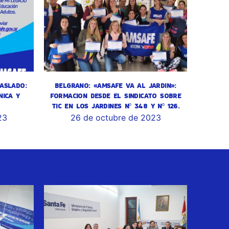
ASLADO:
BELGRANO: «AMSAFE VA AL JARDIN»:
NICA Y
FORMACION DESDE EL SINDICATO SOBRE
TIC EN LOS JARDINES Nº 348 Y Nº 126.
23
26 de octubre de 2023