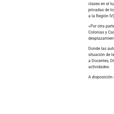
clases en el t
privadas de l
a la Región IV
«Por otra part
Colonias y Cas
desplazamient
Donde las auto
situación de 
a Docentes, Di
actividades.
A disposición