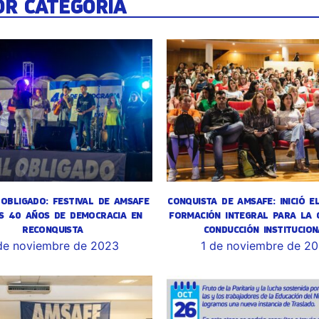
OR CATEGORÍA
OBLIGADO: FESTIVAL DE AMSAFE
CONQUISTA DE AMSAFE: INICIÓ E
S 40 AÑOS DE DEMOCRACIA EN
FORMACIÓN INTEGRAL PARA LA 
RECONQUISTA
CONDUCCIÓN INSTITUCION
de noviembre de 2023
1 de noviembre de 2