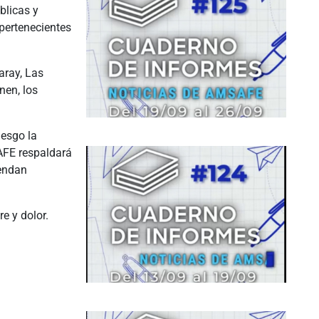
blicas y
pertenecientes
aray, Las
nen, los
iesgo la
AFE respaldará
pendan
e y dolor.