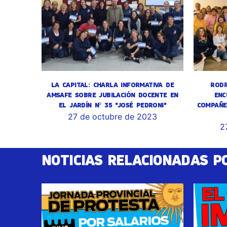
LA CAPITAL: CHARLA INFORMATIVA DE
RODR
AMSAFE SOBRE JUBILACIÓN DOCENTE EN
ENC
EL JARDÍN Nº 35 "JOSÉ PEDRONI"
COMPAÑE
27 de octubre de 2023
2
NOTICIAS RELACIONADAS P