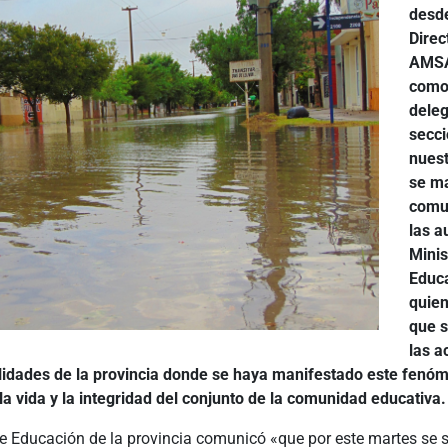
desde
Direc
AMSA
como
dele
secci
nuest
se m
comu
las a
Minis
Educ
quien
que 
las a
alidades de la provincia donde se haya manifestado este fenó
a vida y la integridad del conjunto de la comunidad educativa.
 de Educación de la provincia comunicó «que por este martes se