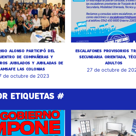
IGO ALONSO PARTICIPÓ DEL
ESCALAFONES PROVISORIOS TR
UENTRO DE COMPAÑERAS Y
SECUNDARIA ORIENTADA, TÉC
ROS JUBILADOS Y JUBILADAS DE
ADULTOS
AMSAFE LAS COLONIAS
27 de octubre de 20
7 de octubre de 2023
OR ETIQUETAS #