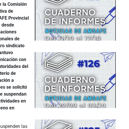
 la Comisión
tiva de
FE Provincial
 desde
gaciones
onales de
ro sindicato
antuvo
nicación con
utoridades del
terio de
ación a
es se solicitó
se suspendan
ctividades en
meno en
 suspenden las