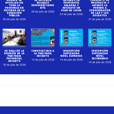
MOVILIZA EN
RECHAZÓ
PROPUESTA
PROPUESTA Y
TODA LA
DEMOCRÁTICAME
SALARIAL Y
AMSAFE LA
PROVINCIA EN
NTE
RESOLVIÓ UN
PONDRÁ A
DEFENSA DE LA
PLAN DE LUCHA
CONSIDERACIÓN
28 de julio de 2026
EDUCACIÓN
DE LAS Y LOS
24 de julio de 2026
PÚBLICA
DOCENTES
28 de julio de 2026
21 de julio de 2026
SE REALIZÓ LA
CONVOCATORIA A
INSCRIPCIÓN
INSCRIPCIÓN
REUNIÓN DE LA
LA PARITARIA
SUPLENCIAS
SUPLENCIAS
PARITARIA
DOCENTE
NIVEL SUPERIOR
NIVEL
PROVINCIAL
SECUNDARIO
14 de julio de 2026
14 de julio de 2026
DOCENTE
14 de julio de 2026
16 de julio de 2026