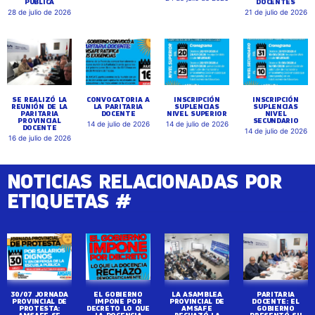
PÚBLICA
DOCENTES
28 de julio de 2026
21 de julio de 2026
SE REALIZÓ LA
CONVOCATORIA A
INSCRIPCIÓN
INSCRIPCIÓN
REUNIÓN DE LA
LA PARITARIA
SUPLENCIAS
SUPLENCIAS
PARITARIA
DOCENTE
NIVEL SUPERIOR
NIVEL
PROVINCIAL
SECUNDARIO
14 de julio de 2026
14 de julio de 2026
DOCENTE
14 de julio de 2026
16 de julio de 2026
NOTICIAS RELACIONADAS POR
ETIQUETAS #
30/07 JORNADA
EL GOBIERNO
LA ASAMBLEA
PARITARIA
PROVINCIAL DE
IMPONE POR
PROVINCIAL DE
DOCENTE: EL
PROTESTA:
DECRETO LO QUE
AMSAFE
GOBIERNO
AMSAFE SE
LA DOCENCIA
RECHAZÓ LA
PRESENTÓ SU