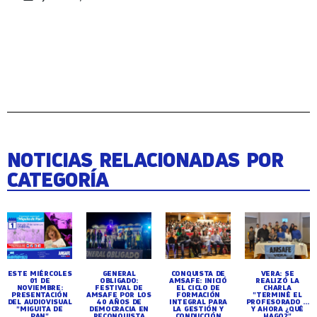
NOTICIAS RELACIONADAS POR
CATEGORÍA
ESTE MIÉRCOLES
GENERAL
CONQUISTA DE
VERA: SE
01 DE
OBLIGADO:
AMSAFE: INICIÓ
REALIZÓ LA
NOVIEMBRE:
FESTIVAL DE
EL CICLO DE
CHARLA
PRESENTACIÓN
AMSAFE POR LOS
FORMACIÓN
"TERMINÉ EL
DEL AUDIOVISUAL
40 AÑOS DE
INTEGRAL PARA
PROFESORADO ...
"MIGUITA DE
DEMOCRACIA EN
LA GESTIÓN Y
Y AHORA ¿QUÉ
PAN"
RECONQUISTA
CONDUCCIÓN
HAGO?"