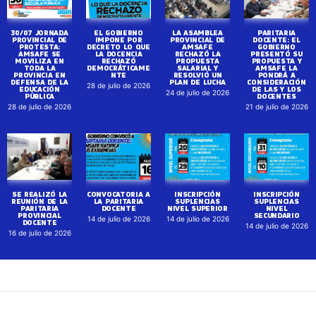
30/07 JORNADA
EL GOBIERNO
LA ASAMBLEA
PARITARIA
PROVINCIAL DE
IMPONE POR
PROVINCIAL DE
DOCENTE: EL
PROTESTA:
DECRETO LO QUE
AMSAFE
GOBIERNO
AMSAFE SE
LA DOCENCIA
RECHAZÓ LA
PRESENTÓ SU
MOVILIZA EN
RECHAZÓ
PROPUESTA
PROPUESTA Y
TODA LA
DEMOCRÁTICAME
SALARIAL Y
AMSAFE LA
PROVINCIA EN
NTE
RESOLVIÓ UN
PONDRÁ A
DEFENSA DE LA
PLAN DE LUCHA
CONSIDERACIÓN
28 de julio de 2026
EDUCACIÓN
DE LAS Y LOS
24 de julio de 2026
PÚBLICA
DOCENTES
28 de julio de 2026
21 de julio de 2026
SE REALIZÓ LA
CONVOCATORIA A
INSCRIPCIÓN
INSCRIPCIÓN
REUNIÓN DE LA
LA PARITARIA
SUPLENCIAS
SUPLENCIAS
PARITARIA
DOCENTE
NIVEL SUPERIOR
NIVEL
PROVINCIAL
SECUNDARIO
14 de julio de 2026
14 de julio de 2026
DOCENTE
14 de julio de 2026
16 de julio de 2026