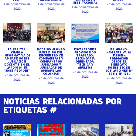
INSTITUCIONAL
1 de noviembre de
1 de noviembre de
27 de octubre de
1 de noviembre de
2023
2023
2023
2023
LA CAPITAL:
RODRIGO ALONSO
ESCALAFONES
BELGRANO:
CHARLA
PARTICIPÓ DEL
PROVISORIOS
«AMSAFE VA AL
INFORMATIVA DE
ENCUENTRO DE
TRASLADO:
JARDIN»:
AMSAFE SOBRE
COMPAÑERAS Y
SECUNDARIA
FORMACION
JUBILACIÓN
COMPAÑEROS
ORIENTADA,
DESDE EL
DOCENTE EN EL
JUBILADOS Y
TÉCNICA Y
SINDICATO
JARDÍN Nº 35
JUBILADAS DE
ADULTOS
SOBRE TIC EN
"JOSÉ PEDRONI"
AMSAFE LAS
LOS JARDINES Nº
27 de octubre de
COLONIAS
348 Y Nº 126.
27 de octubre de
2023
27 de octubre de
26 de octubre de
2023
2023
2023
NOTICIAS RELACIONADAS POR
ETIQUETAS #