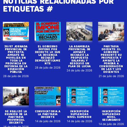
NOTICIAS RELACIONADAS POR
ETIQUETAS #
30/07 JORNADA
EL GOBIERNO
LA ASAMBLEA
PARITARIA
PROVINCIAL DE
IMPONE POR
PROVINCIAL DE
DOCENTE: EL
PROTESTA:
DECRETO LO QUE
AMSAFE
GOBIERNO
AMSAFE SE
LA DOCENCIA
RECHAZÓ LA
PRESENTÓ SU
MOVILIZA EN
RECHAZÓ
PROPUESTA
PROPUESTA Y
TODA LA
DEMOCRÁTICAME
SALARIAL Y
AMSAFE LA
PROVINCIA EN
NTE
RESOLVIÓ UN
PONDRÁ A
DEFENSA DE LA
PLAN DE LUCHA
CONSIDERACIÓN
28 de julio de 2026
EDUCACIÓN
DE LAS Y LOS
24 de julio de 2026
PÚBLICA
DOCENTES
28 de julio de 2026
21 de julio de 2026
SE REALIZÓ LA
CONVOCATORIA A
INSCRIPCIÓN
INSCRIPCIÓN
REUNIÓN DE LA
LA PARITARIA
SUPLENCIAS
SUPLENCIAS
PARITARIA
DOCENTE
NIVEL SUPERIOR
NIVEL
PROVINCIAL
SECUNDARIO
14 de julio de 2026
14 de julio de 2026
DOCENTE
14 de julio de 2026
16 de julio de 2026