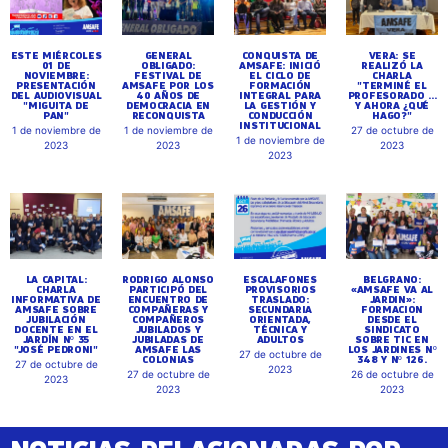
ESTE MIÉRCOLES
GENERAL
CONQUISTA DE
VERA: SE
01 DE
OBLIGADO:
AMSAFE: INICIÓ
REALIZÓ LA
NOVIEMBRE:
FESTIVAL DE
EL CICLO DE
CHARLA
PRESENTACIÓN
AMSAFE POR LOS
FORMACIÓN
"TERMINÉ EL
DEL AUDIOVISUAL
40 AÑOS DE
INTEGRAL PARA
PROFESORADO ...
"MIGUITA DE
DEMOCRACIA EN
LA GESTIÓN Y
Y AHORA ¿QUÉ
PAN"
RECONQUISTA
CONDUCCIÓN
HAGO?"
INSTITUCIONAL
1 de noviembre de
1 de noviembre de
27 de octubre de
1 de noviembre de
2023
2023
2023
2023
LA CAPITAL:
RODRIGO ALONSO
ESCALAFONES
BELGRANO:
CHARLA
PARTICIPÓ DEL
PROVISORIOS
«AMSAFE VA AL
INFORMATIVA DE
ENCUENTRO DE
TRASLADO:
JARDIN»:
AMSAFE SOBRE
COMPAÑERAS Y
SECUNDARIA
FORMACION
JUBILACIÓN
COMPAÑEROS
ORIENTADA,
DESDE EL
DOCENTE EN EL
JUBILADOS Y
TÉCNICA Y
SINDICATO
JARDÍN Nº 35
JUBILADAS DE
ADULTOS
SOBRE TIC EN
"JOSÉ PEDRONI"
AMSAFE LAS
LOS JARDINES Nº
27 de octubre de
COLONIAS
348 Y Nº 126.
27 de octubre de
2023
27 de octubre de
26 de octubre de
2023
2023
2023