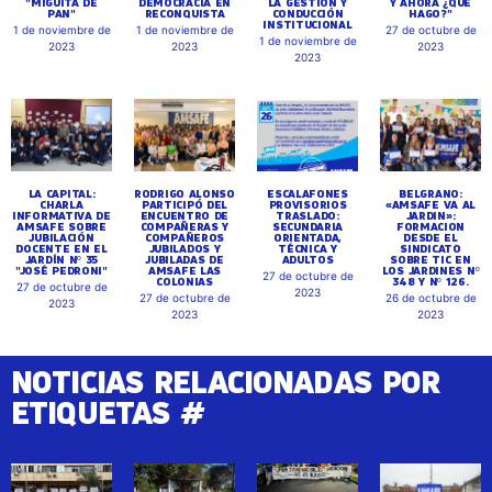
"MIGUITA DE
DEMOCRACIA EN
LA GESTIÓN Y
Y AHORA ¿QUÉ
PAN"
RECONQUISTA
CONDUCCIÓN
HAGO?"
INSTITUCIONAL
1 de noviembre de
1 de noviembre de
27 de octubre de
1 de noviembre de
2023
2023
2023
2023
LA CAPITAL:
RODRIGO ALONSO
ESCALAFONES
BELGRANO:
CHARLA
PARTICIPÓ DEL
PROVISORIOS
«AMSAFE VA AL
INFORMATIVA DE
ENCUENTRO DE
TRASLADO:
JARDIN»:
AMSAFE SOBRE
COMPAÑERAS Y
SECUNDARIA
FORMACION
JUBILACIÓN
COMPAÑEROS
ORIENTADA,
DESDE EL
DOCENTE EN EL
JUBILADOS Y
TÉCNICA Y
SINDICATO
JARDÍN Nº 35
JUBILADAS DE
ADULTOS
SOBRE TIC EN
"JOSÉ PEDRONI"
AMSAFE LAS
LOS JARDINES Nº
27 de octubre de
COLONIAS
348 Y Nº 126.
27 de octubre de
2023
27 de octubre de
26 de octubre de
2023
2023
2023
NOTICIAS RELACIONADAS POR
ETIQUETAS #