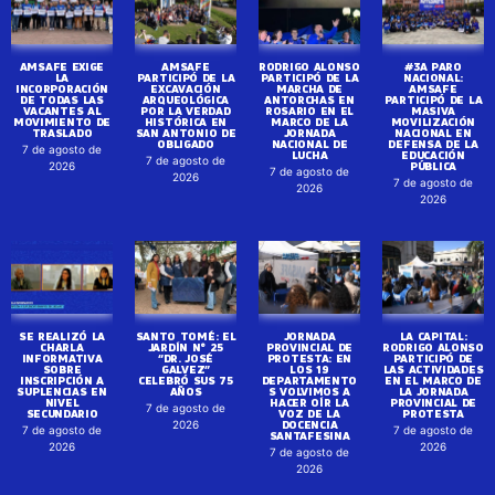
AMSAFE EXIGE
AMSAFE
RODRIGO ALONSO
#3A PARO
LA
PARTICIPÓ DE LA
PARTICIPÓ DE LA
NACIONAL:
INCORPORACIÓN
EXCAVACIÓN
MARCHA DE
AMSAFE
DE TODAS LAS
ARQUEOLÓGICA
ANTORCHAS EN
PARTICIPÓ DE LA
VACANTES AL
POR LA VERDAD
ROSARIO EN EL
MASIVA
MOVIMIENTO DE
HISTÓRICA EN
MARCO DE LA
MOVILIZACIÓN
TRASLADO
SAN ANTONIO DE
JORNADA
NACIONAL EN
OBLIGADO
NACIONAL DE
DEFENSA DE LA
7 de agosto de
LUCHA
EDUCACIÓN
7 de agosto de
PÚBLICA
2026
7 de agosto de
2026
7 de agosto de
2026
2026
SE REALIZÓ LA
SANTO TOMÉ: EL
JORNADA
LA CAPITAL:
CHARLA
JARDÍN N° 25
PROVINCIAL DE
RODRIGO ALONSO
INFORMATIVA
“DR. JOSÉ
PROTESTA: EN
PARTICIPÓ DE
SOBRE
GALVEZ”
LOS 19
LAS ACTIVIDADES
INSCRIPCIÓN A
CELEBRÓ SUS 75
DEPARTAMENTO
EN EL MARCO DE
SUPLENCIAS EN
AÑOS
S VOLVIMOS A
LA JORNADA
NIVEL
HACER OÍR LA
PROVINCIAL DE
7 de agosto de
SECUNDARIO
VOZ DE LA
PROTESTA
DOCENCIA
2026
7 de agosto de
7 de agosto de
SANTAFESINA
2026
2026
7 de agosto de
2026