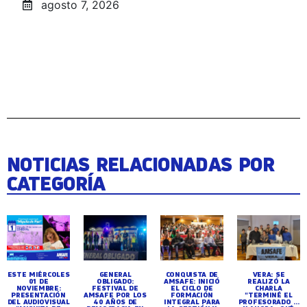
agosto 7, 2026
NOTICIAS RELACIONADAS POR
CATEGORÍA
ESTE MIÉRCOLES
GENERAL
CONQUISTA DE
VERA: SE
01 DE
OBLIGADO:
AMSAFE: INICIÓ
REALIZÓ LA
NOVIEMBRE:
FESTIVAL DE
EL CICLO DE
CHARLA
PRESENTACIÓN
AMSAFE POR LOS
FORMACIÓN
"TERMINÉ EL
DEL AUDIOVISUAL
40 AÑOS DE
INTEGRAL PARA
PROFESORADO ...