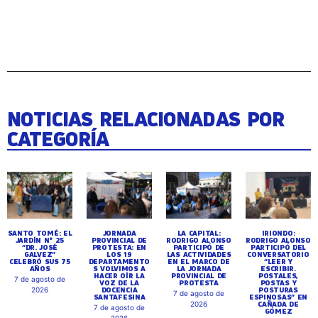
NOTICIAS RELACIONADAS POR
CATEGORÍA
SANTO TOMÉ: EL
JORNADA
LA CAPITAL:
IRIONDO:
JARDÍN N° 25
PROVINCIAL DE
RODRIGO ALONSO
RODRIGO ALONSO
“DR. JOSÉ
PROTESTA: EN
PARTICIPÓ DE
PARTICIPÓ DEL
GALVEZ”
LOS 19
LAS ACTIVIDADES
CONVERSATORIO
CELEBRÓ SUS 75
DEPARTAMENTO
EN EL MARCO DE
“LEER Y
AÑOS
S VOLVIMOS A
LA JORNADA
ESCRIBIR.
HACER OÍR LA
PROVINCIAL DE
POSTALES,
7 de agosto de
VOZ DE LA
PROTESTA
POSTAS Y
DOCENCIA
POSTURAS
2026
7 de agosto de
SANTAFESINA
ESPINOSAS” EN
CAÑADA DE
2026
7 de agosto de
GÓMEZ
2026