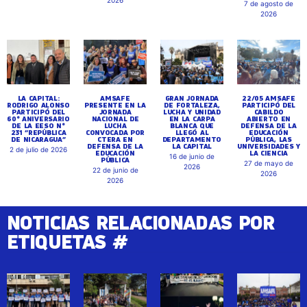
7 de agosto de
2026
LA CAPITAL:
AMSAFE
GRAN JORNADA
22/05 AMSAFE
RODRIGO ALONSO
PRESENTE EN LA
DE FORTALEZA,
PARTICIPÓ DEL
PARTICIPÓ DEL
JORNADA
LUCHA Y UNIDAD
CABILDO
60° ANIVERSARIO
NACIONAL DE
EN LA CARPA
ABIERTO EN
DE LA EESO N°
LUCHA
BLANCA QUE
DEFENSA DE LA
231 “REPÚBLICA
CONVOCADA POR
LLEGÓ AL
EDUCACIÓN
DE NICARAGUA”
CTERA EN
DEPARTAMENTO
PÚBLICA, LAS
DEFENSA DE LA
LA CAPITAL
UNIVERSIDADES Y
2 de julio de 2026
EDUCACIÓN
LA CIENCIA
16 de junio de
PÚBLICA
27 de mayo de
2026
22 de junio de
2026
2026
NOTICIAS RELACIONADAS POR
ETIQUETAS #