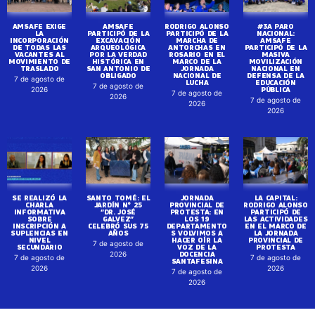
AMSAFE EXIGE
AMSAFE
RODRIGO ALONSO
#3A PARO
LA
PARTICIPÓ DE LA
PARTICIPÓ DE LA
NACIONAL:
INCORPORACIÓN
EXCAVACIÓN
MARCHA DE
AMSAFE
DE TODAS LAS
ARQUEOLÓGICA
ANTORCHAS EN
PARTICIPÓ DE LA
VACANTES AL
POR LA VERDAD
ROSARIO EN EL
MASIVA
MOVIMIENTO DE
HISTÓRICA EN
MARCO DE LA
MOVILIZACIÓN
TRASLADO
SAN ANTONIO DE
JORNADA
NACIONAL EN
OBLIGADO
NACIONAL DE
DEFENSA DE LA
7 de agosto de
LUCHA
EDUCACIÓN
7 de agosto de
PÚBLICA
2026
7 de agosto de
2026
7 de agosto de
2026
2026
SE REALIZÓ LA
SANTO TOMÉ: EL
JORNADA
LA CAPITAL:
CHARLA
JARDÍN N° 25
PROVINCIAL DE
RODRIGO ALONSO
INFORMATIVA
“DR. JOSÉ
PROTESTA: EN
PARTICIPÓ DE
SOBRE
GALVEZ”
LOS 19
LAS ACTIVIDADES
INSCRIPCIÓN A
CELEBRÓ SUS 75
DEPARTAMENTO
EN EL MARCO DE
SUPLENCIAS EN
AÑOS
S VOLVIMOS A
LA JORNADA
NIVEL
HACER OÍR LA
PROVINCIAL DE
7 de agosto de
SECUNDARIO
VOZ DE LA
PROTESTA
DOCENCIA
2026
7 de agosto de
7 de agosto de
SANTAFESINA
2026
2026
7 de agosto de
2026