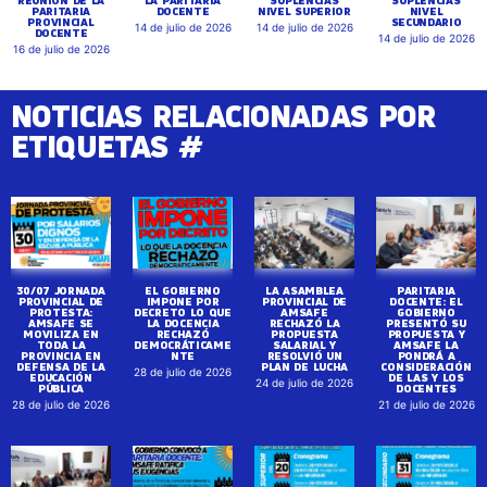
PARITARIA
DOCENTE
NIVEL SUPERIOR
NIVEL
PROVINCIAL
SECUNDARIO
14 de julio de 2026
14 de julio de 2026
DOCENTE
14 de julio de 2026
16 de julio de 2026
NOTICIAS RELACIONADAS POR
ETIQUETAS #
30/07 JORNADA
EL GOBIERNO
LA ASAMBLEA
PARITARIA
PROVINCIAL DE
IMPONE POR
PROVINCIAL DE
DOCENTE: EL
PROTESTA:
DECRETO LO QUE
AMSAFE
GOBIERNO
AMSAFE SE
LA DOCENCIA
RECHAZÓ LA
PRESENTÓ SU
MOVILIZA EN
RECHAZÓ
PROPUESTA
PROPUESTA Y
TODA LA
DEMOCRÁTICAME
SALARIAL Y
AMSAFE LA
PROVINCIA EN
NTE
RESOLVIÓ UN
PONDRÁ A
DEFENSA DE LA
PLAN DE LUCHA
CONSIDERACIÓN
28 de julio de 2026
EDUCACIÓN
DE LAS Y LOS
24 de julio de 2026
PÚBLICA
DOCENTES
28 de julio de 2026
21 de julio de 2026