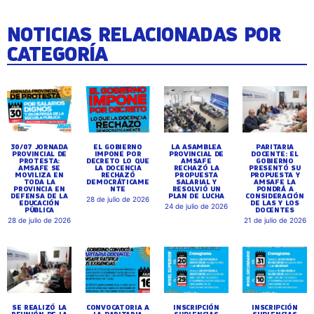
NOTICIAS RELACIONADAS POR
CATEGORÍA
30/07 JORNADA
EL GOBIERNO
LA ASAMBLEA
PARITARIA
PROVINCIAL DE
IMPONE POR
PROVINCIAL DE
DOCENTE: EL
PROTESTA:
DECRETO LO QUE
AMSAFE
GOBIERNO
AMSAFE SE
LA DOCENCIA
RECHAZÓ LA
PRESENTÓ SU
MOVILIZA EN
RECHAZÓ
PROPUESTA
PROPUESTA Y
TODA LA
DEMOCRÁTICAME
SALARIAL Y
AMSAFE LA
PROVINCIA EN
NTE
RESOLVIÓ UN
PONDRÁ A
DEFENSA DE LA
PLAN DE LUCHA
CONSIDERACIÓN
28 de julio de 2026
EDUCACIÓN
DE LAS Y LOS
24 de julio de 2026
PÚBLICA
DOCENTES
28 de julio de 2026
21 de julio de 2026
SE REALIZÓ LA
CONVOCATORIA A
INSCRIPCIÓN
INSCRIPCIÓN
REUNIÓN DE LA
LA PARITARIA
SUPLENCIAS
SUPLENCIAS