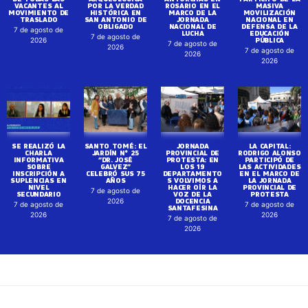
VACANTES AL
POR LA VERDAD
ROSARIO EN EL
MASIVA
MOVIMIENTO DE
HISTÓRICA EN
MARCO DE LA
MOVILIZACIÓN
TRASLADO
SAN ANTONIO DE
JORNADA
NACIONAL EN
OBLIGADO
NACIONAL DE
DEFENSA DE LA
7 de agosto de
LUCHA
EDUCACIÓN
7 de agosto de
PÚBLICA
2026
7 de agosto de
2026
7 de agosto de
2026
2026
SE REALIZÓ LA
SANTO TOMÉ: EL
JORNADA
LA CAPITAL:
CHARLA
JARDÍN N° 25
PROVINCIAL DE
RODRIGO ALONSO
INFORMATIVA
“DR. JOSÉ
PROTESTA: EN
PARTICIPÓ DE
SOBRE
GALVEZ”
LOS 19
LAS ACTIVIDADES
INSCRIPCIÓN A
CELEBRÓ SUS 75
DEPARTAMENTO
EN EL MARCO DE
SUPLENCIAS EN
AÑOS
S VOLVIMOS A
LA JORNADA
NIVEL
HACER OÍR LA
PROVINCIAL DE
7 de agosto de
SECUNDARIO
VOZ DE LA
PROTESTA
DOCENCIA
2026
7 de agosto de
7 de agosto de
SANTAFESINA
2026
2026
7 de agosto de
2026