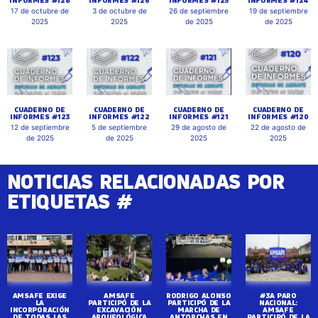
INFORMES #128
INFORMES #126
INFORMES #125
INFORMES #124
17 de octubre de
3 de octubre de
26 de septiembre
19 de septiembre
2025
2025
de 2025
de 2025
CUADERNO DE
CUADERNO DE
CUADERNO DE
CUADERNO DE
INFORMES #123
INFORMES #122
INFORMES #121
INFORMES #120
12 de septiembre
5 de septiembre
29 de agosto de
22 de agosto de
de 2025
de 2025
2025
2025
NOTICIAS RELACIONADAS POR
ETIQUETAS #
AMSAFE EXIGE
AMSAFE
RODRIGO ALONSO
#3A PARO
LA
PARTICIPÓ DE LA
PARTICIPÓ DE LA
NACIONAL:
INCORPORACIÓN
EXCAVACIÓN
MARCHA DE
AMSAFE
DE TODAS LAS
ARQUEOLÓGICA
ANTORCHAS EN
PARTICIPÓ DE LA