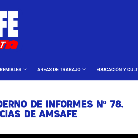
ELES Y MODALIDADES
GREMIALES
AREAS DE TRA
REMIALES
AREAS DE TRABAJO
EDUCACIÓN Y CUL
ERNO DE INFORMES Nº 78.
ICIAS DE AMSAFE