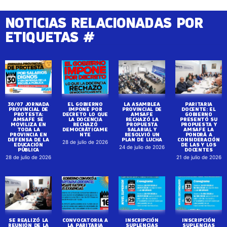
NOTICIAS RELACIONADAS POR
ETIQUETAS #
30/07 JORNADA
EL GOBIERNO
LA ASAMBLEA
PARITARIA
PROVINCIAL DE
IMPONE POR
PROVINCIAL DE
DOCENTE: EL
PROTESTA:
DECRETO LO QUE
AMSAFE
GOBIERNO
AMSAFE SE
LA DOCENCIA
RECHAZÓ LA
PRESENTÓ SU
MOVILIZA EN
RECHAZÓ
PROPUESTA
PROPUESTA Y
TODA LA
DEMOCRÁTICAME
SALARIAL Y
AMSAFE LA
PROVINCIA EN
NTE
RESOLVIÓ UN
PONDRÁ A
DEFENSA DE LA
PLAN DE LUCHA
CONSIDERACIÓN
28 de julio de 2026
EDUCACIÓN
DE LAS Y LOS
24 de julio de 2026
PÚBLICA
DOCENTES
28 de julio de 2026
21 de julio de 2026
SE REALIZÓ LA
CONVOCATORIA A
INSCRIPCIÓN
INSCRIPCIÓN
REUNIÓN DE LA
LA PARITARIA
SUPLENCIAS
SUPLENCIAS