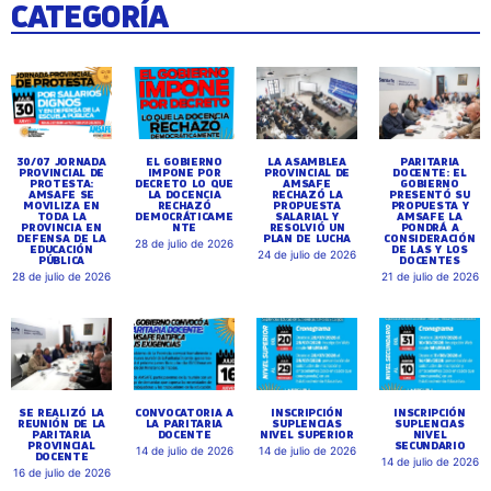
CATEGORÍA
30/07 JORNADA
EL GOBIERNO
LA ASAMBLEA
PARITARIA
PROVINCIAL DE
IMPONE POR
PROVINCIAL DE
DOCENTE: EL
PROTESTA:
DECRETO LO QUE
AMSAFE
GOBIERNO
AMSAFE SE
LA DOCENCIA
RECHAZÓ LA
PRESENTÓ SU
MOVILIZA EN
RECHAZÓ
PROPUESTA
PROPUESTA Y
TODA LA
DEMOCRÁTICAME
SALARIAL Y
AMSAFE LA
PROVINCIA EN
NTE
RESOLVIÓ UN
PONDRÁ A
DEFENSA DE LA
PLAN DE LUCHA
CONSIDERACIÓN
28 de julio de 2026
EDUCACIÓN
DE LAS Y LOS
24 de julio de 2026
PÚBLICA
DOCENTES
28 de julio de 2026
21 de julio de 2026
SE REALIZÓ LA
CONVOCATORIA A
INSCRIPCIÓN
INSCRIPCIÓN
REUNIÓN DE LA
LA PARITARIA
SUPLENCIAS
SUPLENCIAS
PARITARIA
DOCENTE
NIVEL SUPERIOR
NIVEL
PROVINCIAL
SECUNDARIO
14 de julio de 2026
14 de julio de 2026
DOCENTE
14 de julio de 2026
16 de julio de 2026