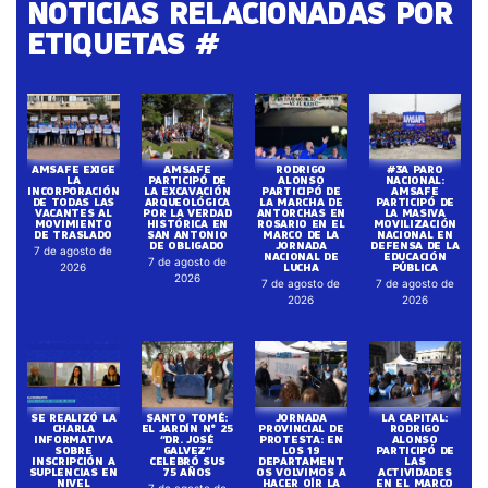
NOTICIAS RELACIONADAS POR
ETIQUETAS #
AMSAFE EXIGE
AMSAFE
RODRIGO
#3A PARO
LA
PARTICIPÓ DE
ALONSO
NACIONAL:
INCORPORACIÓN
LA EXCAVACIÓN
PARTICIPÓ DE
AMSAFE
DE TODAS LAS
ARQUEOLÓGICA
LA MARCHA DE
PARTICIPÓ DE
VACANTES AL
POR LA VERDAD
ANTORCHAS EN
LA MASIVA
MOVIMIENTO
HISTÓRICA EN
ROSARIO EN EL
MOVILIZACIÓN
DE TRASLADO
SAN ANTONIO
MARCO DE LA
NACIONAL EN
DE OBLIGADO
JORNADA
DEFENSA DE LA
7 de agosto de
NACIONAL DE
EDUCACIÓN
7 de agosto de
LUCHA
PÚBLICA
2026
2026
7 de agosto de
7 de agosto de
2026
2026
SE REALIZÓ LA
SANTO TOMÉ:
JORNADA
LA CAPITAL:
CHARLA
EL JARDÍN N° 25
PROVINCIAL DE
RODRIGO
INFORMATIVA
“DR. JOSÉ
PROTESTA: EN
ALONSO
SOBRE
GALVEZ”
LOS 19
PARTICIPÓ DE
INSCRIPCIÓN A
CELEBRÓ SUS
DEPARTAMENT
LAS
SUPLENCIAS EN
75 AÑOS
OS VOLVIMOS A
ACTIVIDADES
NIVEL
HACER OÍR LA
EN EL MARCO
7 de agosto de