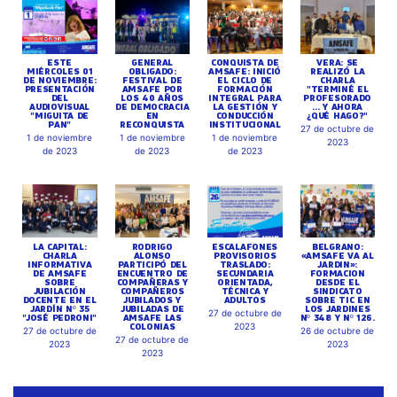
ESTE
GENERAL
CONQUISTA DE
VERA: SE
MIÉRCOLES 01
OBLIGADO:
AMSAFE: INICIÓ
REALIZÓ LA
DE NOVIEMBRE:
FESTIVAL DE
EL CICLO DE
CHARLA
PRESENTACIÓN
AMSAFE POR
FORMACIÓN
"TERMINÉ EL
DEL
LOS 40 AÑOS
INTEGRAL PARA
PROFESORADO
AUDIOVISUAL
DE DEMOCRACIA
LA GESTIÓN Y
... Y AHORA
"MIGUITA DE
EN
CONDUCCIÓN
¿QUÉ HAGO?"
PAN"
RECONQUISTA
INSTITUCIONAL
27 de octubre de
1 de noviembre
1 de noviembre
1 de noviembre
2023
de 2023
de 2023
de 2023
LA CAPITAL:
RODRIGO
ESCALAFONES
BELGRANO:
CHARLA
ALONSO
PROVISORIOS
«AMSAFE VA AL
INFORMATIVA
PARTICIPÓ DEL
TRASLADO:
JARDIN»:
DE AMSAFE
ENCUENTRO DE
SECUNDARIA
FORMACION
SOBRE
COMPAÑERAS Y
ORIENTADA,
DESDE EL
JUBILACIÓN
COMPAÑEROS
TÉCNICA Y
SINDICATO
DOCENTE EN EL
JUBILADOS Y
ADULTOS
SOBRE TIC EN
JARDÍN Nº 35
JUBILADAS DE
LOS JARDINES
27 de octubre de
"JOSÉ PEDRONI"
AMSAFE LAS
Nº 348 Y Nº 126.
COLONIAS
2023
27 de octubre de
26 de octubre de
27 de octubre de
2023
2023
2023