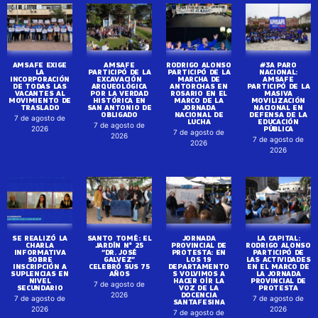
AMSAFE EXIGE
AMSAFE
RODRIGO ALONSO
#3A PARO
LA
PARTICIPÓ DE LA
PARTICIPÓ DE LA
NACIONAL:
INCORPORACIÓN
EXCAVACIÓN
MARCHA DE
AMSAFE
DE TODAS LAS
ARQUEOLÓGICA
ANTORCHAS EN
PARTICIPÓ DE LA
VACANTES AL
POR LA VERDAD
ROSARIO EN EL
MASIVA
MOVIMIENTO DE
HISTÓRICA EN
MARCO DE LA
MOVILIZACIÓN
TRASLADO
SAN ANTONIO DE
JORNADA
NACIONAL EN
OBLIGADO
NACIONAL DE
DEFENSA DE LA
7 de agosto de
LUCHA
EDUCACIÓN
7 de agosto de
PÚBLICA
2026
7 de agosto de
2026
7 de agosto de
2026
2026
SE REALIZÓ LA
SANTO TOMÉ: EL
JORNADA
LA CAPITAL:
CHARLA
JARDÍN N° 25
PROVINCIAL DE
RODRIGO ALONSO
INFORMATIVA
“DR. JOSÉ
PROTESTA: EN
PARTICIPÓ DE
SOBRE
GALVEZ”
LOS 19
LAS ACTIVIDADES
INSCRIPCIÓN A
CELEBRÓ SUS 75
DEPARTAMENTO
EN EL MARCO DE
SUPLENCIAS EN
AÑOS
S VOLVIMOS A
LA JORNADA
NIVEL
HACER OÍR LA
PROVINCIAL DE
7 de agosto de
SECUNDARIO
VOZ DE LA
PROTESTA
DOCENCIA
2026
7 de agosto de
7 de agosto de
SANTAFESINA
2026
2026
7 de agosto de