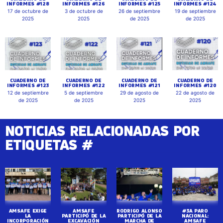
INFORMES #128
INFORMES #126
INFORMES #125
INFORMES #124
17 de octubre de
3 de octubre de
26 de septiembre
19 de septiembre
2025
2025
de 2025
de 2025
CUADERNO DE
CUADERNO DE
CUADERNO DE
CUADERNO DE
INFORMES #123
INFORMES #122
INFORMES #121
INFORMES #120
12 de septiembre
5 de septiembre
29 de agosto de
22 de agosto de
de 2025
de 2025
2025
2025
NOTICIAS RELACIONADAS POR
ETIQUETAS #
AMSAFE EXIGE
AMSAFE
RODRIGO ALONSO
#3A PARO
LA
PARTICIPÓ DE LA
PARTICIPÓ DE LA
NACIONAL:
INCORPORACIÓN
EXCAVACIÓN
MARCHA DE
AMSAFE