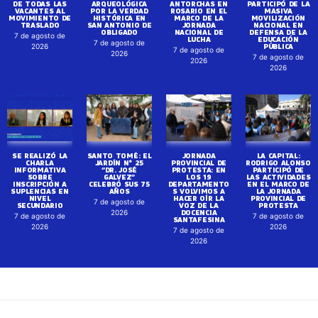
DE TODAS LAS
ARQUEOLÓGICA
ANTORCHAS EN
PARTICIPÓ DE LA
VACANTES AL
POR LA VERDAD
ROSARIO EN EL
MASIVA
MOVIMIENTO DE
HISTÓRICA EN
MARCO DE LA
MOVILIZACIÓN
TRASLADO
SAN ANTONIO DE
JORNADA
NACIONAL EN
OBLIGADO
NACIONAL DE
DEFENSA DE LA
7 de agosto de
LUCHA
EDUCACIÓN
7 de agosto de
PÚBLICA
2026
7 de agosto de
2026
7 de agosto de
2026
2026
SE REALIZÓ LA
SANTO TOMÉ: EL
JORNADA
LA CAPITAL:
CHARLA
JARDÍN N° 25
PROVINCIAL DE
RODRIGO ALONSO
INFORMATIVA
“DR. JOSÉ
PROTESTA: EN
PARTICIPÓ DE
SOBRE
GALVEZ”
LOS 19
LAS ACTIVIDADES
INSCRIPCIÓN A
CELEBRÓ SUS 75
DEPARTAMENTO
EN EL MARCO DE
SUPLENCIAS EN
AÑOS
S VOLVIMOS A
LA JORNADA
NIVEL
HACER OÍR LA
PROVINCIAL DE
7 de agosto de
SECUNDARIO
VOZ DE LA
PROTESTA
DOCENCIA
2026
7 de agosto de
7 de agosto de
SANTAFESINA
2026
2026
7 de agosto de
2026