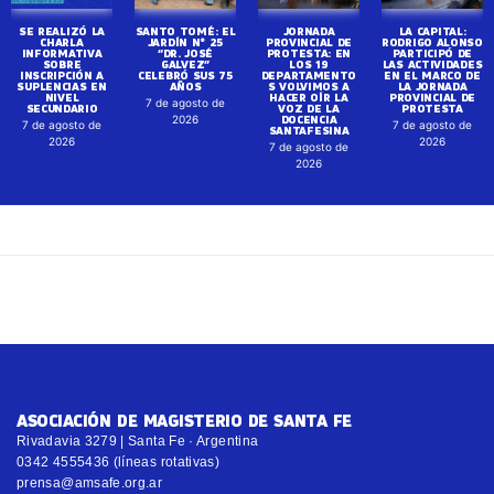
SE REALIZÓ LA
SANTO TOMÉ: EL
JORNADA
LA CAPITAL:
CHARLA
JARDÍN N° 25
PROVINCIAL DE
RODRIGO ALONSO
INFORMATIVA
“DR. JOSÉ
PROTESTA: EN
PARTICIPÓ DE
SOBRE
GALVEZ”
LOS 19
LAS ACTIVIDADES
INSCRIPCIÓN A
CELEBRÓ SUS 75
DEPARTAMENTO
EN EL MARCO DE
SUPLENCIAS EN
AÑOS
S VOLVIMOS A
LA JORNADA
NIVEL
HACER OÍR LA
PROVINCIAL DE
7 de agosto de
SECUNDARIO
VOZ DE LA
PROTESTA
DOCENCIA
2026
7 de agosto de
7 de agosto de
SANTAFESINA
2026
2026
7 de agosto de
2026
ASOCIACIÓN DE MAGISTERIO DE SANTA FE
Rivadavia 3279 | Santa Fe · Argentina
0342 4555436 (líneas rotativas)
prensa@amsafe.org.ar