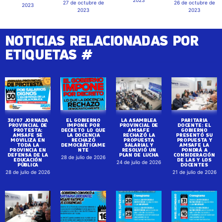
27 de octubre de
26 de octubre de
2023
2023
2023
NOTICIAS RELACIONADAS POR
ETIQUETAS #
30/07 JORNADA
EL GOBIERNO
LA ASAMBLEA
PARITARIA
PROVINCIAL DE
IMPONE POR
PROVINCIAL DE
DOCENTE: EL
PROTESTA:
DECRETO LO QUE
AMSAFE
GOBIERNO
AMSAFE SE
LA DOCENCIA
RECHAZÓ LA
PRESENTÓ SU
MOVILIZA EN
RECHAZÓ
PROPUESTA
PROPUESTA Y
TODA LA
DEMOCRÁTICAME
SALARIAL Y
AMSAFE LA
PROVINCIA EN
NTE
RESOLVIÓ UN
PONDRÁ A
DEFENSA DE LA
PLAN DE LUCHA
CONSIDERACIÓN
28 de julio de 2026
EDUCACIÓN
DE LAS Y LOS
24 de julio de 2026
PÚBLICA
DOCENTES
28 de julio de 2026
21 de julio de 2026