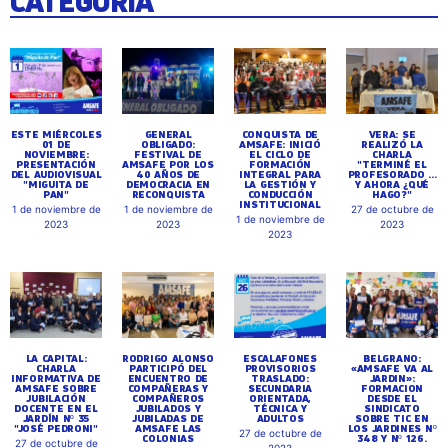
CATEGORÍA
ESTE MIÉRCOLES
GENERAL
CONQUISTA DE
VERA: SE
01 DE
OBLIGADO:
AMSAFE: INICIÓ
REALIZÓ LA
NOVIEMBRE:
FESTIVAL DE
EL CICLO DE
CHARLA
PRESENTACIÓN
AMSAFE POR LOS
FORMACIÓN
"TERMINÉ EL
DEL AUDIOVISUAL
40 AÑOS DE
INTEGRAL PARA
PROFESORADO ...
"MIGUITA DE
DEMOCRACIA EN
LA GESTIÓN Y
Y AHORA ¿QUÉ
PAN"
RECONQUISTA
CONDUCCIÓN
HAGO?"
INSTITUCIONAL
1 de noviembre de
1 de noviembre de
27 de octubre de
1 de noviembre de
2023
2023
2023
2023
LA CAPITAL:
RODRIGO ALONSO
ESCALAFONES
BELGRANO:
CHARLA
PARTICIPÓ DEL
PROVISORIOS
«AMSAFE VA AL
INFORMATIVA DE
ENCUENTRO DE
TRASLADO:
JARDIN»:
AMSAFE SOBRE
COMPAÑERAS Y
SECUNDARIA
FORMACION
JUBILACIÓN
COMPAÑEROS
ORIENTADA,
DESDE EL
DOCENTE EN EL
JUBILADOS Y
TÉCNICA Y
SINDICATO
JARDÍN Nº 35
JUBILADAS DE
ADULTOS
SOBRE TIC EN
"JOSÉ PEDRONI"
AMSAFE LAS
LOS JARDINES Nº
27 de octubre de
COLONIAS
348 Y Nº 126.
27 de octubre de
2023