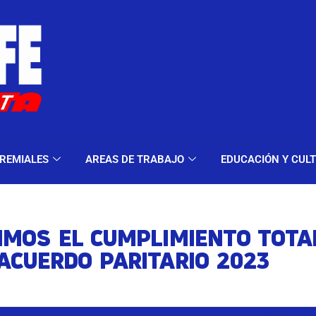
ELES Y MODALIDADES
GREMIALES
AREAS DE TRA
REMIALES
AREAS DE TRABAJO
EDUCACIÓN Y CUL
IMOS EL CUMPLIMIENTO TOTA
ACUERDO PARITARIO 2023