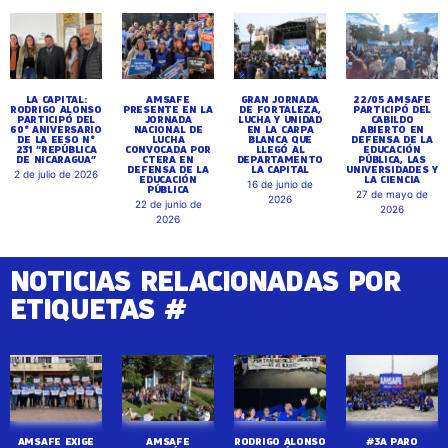
LA CAPITAL:
AMSAFE
GRAN JORNADA
22/05 AMSAFE
RODRIGO ALONSO
PRESENTE EN LA
DE FORTALEZA,
PARTICIPÓ DEL
PARTICIPÓ DEL
JORNADA
LUCHA Y UNIDAD
CABILDO
60° ANIVERSARIO
NACIONAL DE
EN LA CARPA
ABIERTO EN
DE LA EESO N°
LUCHA
BLANCA QUE
DEFENSA DE LA
231 “REPÚBLICA
CONVOCADA POR
LLEGÓ AL
EDUCACIÓN
DE NICARAGUA”
CTERA EN
DEPARTAMENTO
PÚBLICA, LAS
DEFENSA DE LA
LA CAPITAL
UNIVERSIDADES Y
2 de julio de 2026
EDUCACIÓN
LA CIENCIA
16 de junio de
PÚBLICA
27 de mayo de
2026
22 de junio de
2026
2026
NOTICIAS RELACIONADAS POR
ETIQUETAS #
AMSAFE EXIGE
AMSAFE
RODRIGO ALONSO
#3A PARO