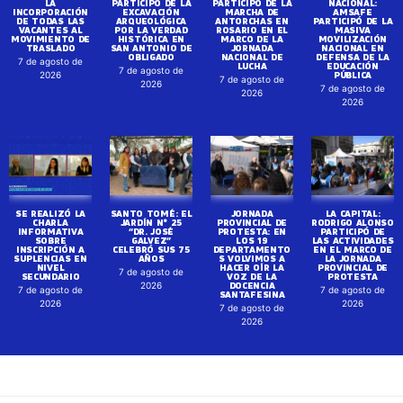
LA
PARTICIPÓ DE LA
PARTICIPÓ DE LA
NACIONAL:
INCORPORACIÓN
EXCAVACIÓN
MARCHA DE
AMSAFE
DE TODAS LAS
ARQUEOLÓGICA
ANTORCHAS EN
PARTICIPÓ DE LA
VACANTES AL
POR LA VERDAD
ROSARIO EN EL
MASIVA
MOVIMIENTO DE
HISTÓRICA EN
MARCO DE LA
MOVILIZACIÓN
TRASLADO
SAN ANTONIO DE
JORNADA
NACIONAL EN
OBLIGADO
NACIONAL DE
DEFENSA DE LA
7 de agosto de
LUCHA
EDUCACIÓN
7 de agosto de
PÚBLICA
2026
7 de agosto de
2026
7 de agosto de
2026
2026
SE REALIZÓ LA
SANTO TOMÉ: EL
JORNADA
LA CAPITAL:
CHARLA
JARDÍN N° 25
PROVINCIAL DE
RODRIGO ALONSO
INFORMATIVA
“DR. JOSÉ
PROTESTA: EN
PARTICIPÓ DE
SOBRE
GALVEZ”
LOS 19
LAS ACTIVIDADES
INSCRIPCIÓN A
CELEBRÓ SUS 75
DEPARTAMENTO
EN EL MARCO DE
SUPLENCIAS EN
AÑOS
S VOLVIMOS A
LA JORNADA
NIVEL
HACER OÍR LA
PROVINCIAL DE
7 de agosto de
SECUNDARIO
VOZ DE LA
PROTESTA
DOCENCIA
2026
7 de agosto de
7 de agosto de
SANTAFESINA
2026
2026
7 de agosto de
2026