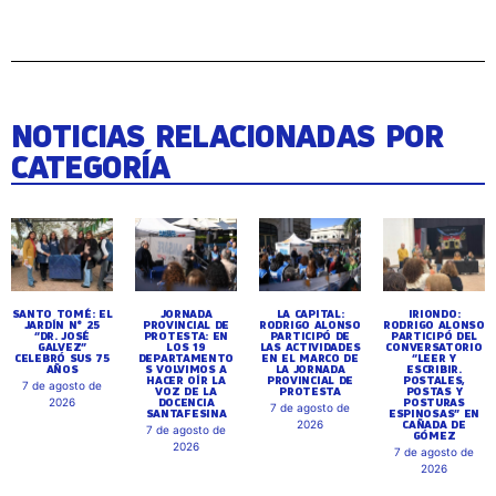
NOTICIAS RELACIONADAS POR
CATEGORÍA
SANTO TOMÉ: EL
JORNADA
LA CAPITAL:
IRIONDO:
JARDÍN N° 25
PROVINCIAL DE
RODRIGO ALONSO
RODRIGO ALONSO
“DR. JOSÉ
PROTESTA: EN
PARTICIPÓ DE
PARTICIPÓ DEL
GALVEZ”
LOS 19
LAS ACTIVIDADES
CONVERSATORIO
CELEBRÓ SUS 75
DEPARTAMENTO
EN EL MARCO DE
“LEER Y
AÑOS
S VOLVIMOS A
LA JORNADA
ESCRIBIR.
HACER OÍR LA
PROVINCIAL DE
POSTALES,
7 de agosto de
VOZ DE LA
PROTESTA
POSTAS Y
DOCENCIA
POSTURAS
2026
7 de agosto de
SANTAFESINA
ESPINOSAS” EN
CAÑADA DE
2026
7 de agosto de
GÓMEZ
2026
7 de agosto de
2026