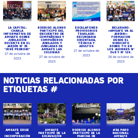
LA CAPITAL:
RODRIGO ALONSO
ESCALAFONES
BELGRANO:
CHARLA
PARTICIPÓ DEL
PROVISORIOS
«AMSAFE VA AL
INFORMATIVA DE
ENCUENTRO DE
TRASLADO:
JARDIN»:
AMSAFE SOBRE
COMPAÑERAS Y
SECUNDARIA
FORMACION
JUBILACIÓN
COMPAÑEROS
ORIENTADA,
DESDE EL
DOCENTE EN EL
JUBILADOS Y
TÉCNICA Y
SINDICATO
JARDÍN Nº 35
JUBILADAS DE
ADULTOS
SOBRE TIC EN
"JOSÉ PEDRONI"
AMSAFE LAS
LOS JARDINES Nº
27 de octubre de
COLONIAS
348 Y Nº 126.
27 de octubre de
2023
27 de octubre de
26 de octubre de
2023
2023
2023
NOTICIAS RELACIONADAS POR
ETIQUETAS #
AMSAFE EXIGE
AMSAFE
RODRIGO ALONSO
#3A PARO
LA
PARTICIPÓ DE LA
PARTICIPÓ DE LA
NACIONAL:
INCORPORACIÓN
EXCAVACIÓN
MARCHA DE
AMSAFE