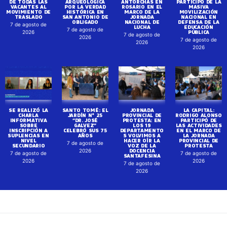
DE TODAS LAS
ARQUEOLÓGICA
ANTORCHAS EN
PARTICIPÓ DE LA
VACANTES AL
POR LA VERDAD
ROSARIO EN EL
MASIVA
MOVIMIENTO DE
HISTÓRICA EN
MARCO DE LA
MOVILIZACIÓN
TRASLADO
SAN ANTONIO DE
JORNADA
NACIONAL EN
OBLIGADO
NACIONAL DE
DEFENSA DE LA
7 de agosto de
LUCHA
EDUCACIÓN
7 de agosto de
PÚBLICA
2026
7 de agosto de
2026
7 de agosto de
2026
2026
SE REALIZÓ LA
SANTO TOMÉ: EL
JORNADA
LA CAPITAL:
CHARLA
JARDÍN N° 25
PROVINCIAL DE
RODRIGO ALONSO
INFORMATIVA
“DR. JOSÉ
PROTESTA: EN
PARTICIPÓ DE
SOBRE
GALVEZ”
LOS 19
LAS ACTIVIDADES
INSCRIPCIÓN A
CELEBRÓ SUS 75
DEPARTAMENTO
EN EL MARCO DE
SUPLENCIAS EN
AÑOS
S VOLVIMOS A
LA JORNADA
NIVEL
HACER OÍR LA
PROVINCIAL DE
7 de agosto de
SECUNDARIO
VOZ DE LA
PROTESTA
DOCENCIA
2026
7 de agosto de
7 de agosto de
SANTAFESINA
2026
2026
7 de agosto de
2026