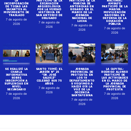
LA
PARTICIPÓ DE LA
PARTICIPÓ DE LA
NACIONAL:
INCORPORACIÓN
EXCAVACIÓN
MARCHA DE
AMSAFE
DE TODAS LAS
ARQUEOLÓGICA
ANTORCHAS EN
PARTICIPÓ DE LA
VACANTES AL
POR LA VERDAD
ROSARIO EN EL
MASIVA
MOVIMIENTO DE
HISTÓRICA EN
MARCO DE LA
MOVILIZACIÓN
TRASLADO
SAN ANTONIO DE
JORNADA
NACIONAL EN
OBLIGADO
NACIONAL DE
DEFENSA DE LA
7 de agosto de
LUCHA
EDUCACIÓN
7 de agosto de
PÚBLICA
2026
7 de agosto de
2026
7 de agosto de
2026
2026
SE REALIZÓ LA
SANTO TOMÉ: EL
JORNADA
LA CAPITAL:
CHARLA
JARDÍN N° 25
PROVINCIAL DE
RODRIGO ALONSO
INFORMATIVA
“DR. JOSÉ
PROTESTA: EN
PARTICIPÓ DE
SOBRE
GALVEZ”
LOS 19
LAS ACTIVIDADES
INSCRIPCIÓN A
CELEBRÓ SUS 75
DEPARTAMENTO
EN EL MARCO DE
SUPLENCIAS EN
AÑOS
S VOLVIMOS A
LA JORNADA
NIVEL
HACER OÍR LA
PROVINCIAL DE
7 de agosto de
SECUNDARIO
VOZ DE LA
PROTESTA
DOCENCIA
2026
7 de agosto de
7 de agosto de
SANTAFESINA
2026
2026
7 de agosto de
2026