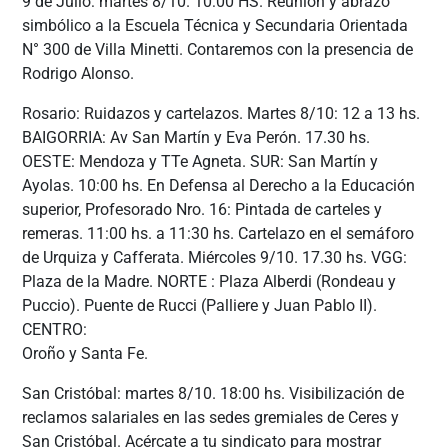
9 de Julio: martes 8/10. 10:00 HS. Reunión y abrazo
simbólico a la Escuela Técnica y Secundaria Orientada
N° 300 de Villa Minetti. Contaremos con la presencia de
Rodrigo Alonso.
Rosario: Ruidazos y cartelazos. Martes 8/10: 12 a 13 hs.
BAIGORRIA: Av San Martín y Eva Perón. 17.30 hs.
OESTE: Mendoza y TTe Agneta. SUR: San Martín y
Ayolas. 10:00 hs. En Defensa al Derecho a la Educación
superior, Profesorado Nro. 16: Pintada de carteles y
remeras. 11:00 hs. a 11:30 hs. Cartelazo en el semáforo
de Urquiza y Cafferata. Miércoles 9/10. 17.30 hs. VGG:
Plaza de la Madre. NORTE : Plaza Alberdi (Rondeau y
Puccio). Puente de Rucci (Palliere y Juan Pablo II).
CENTRO:
Oroño y Santa Fe.
San Cristóbal: martes 8/10. 18:00 hs. Visibilización de
reclamos salariales en las sedes gremiales de Ceres y
San Cristóbal. Acércate a tu sindicato para mostrar