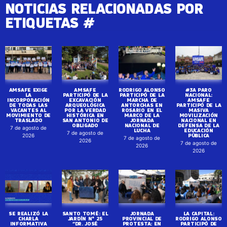
NOTICIAS RELACIONADAS POR
ETIQUETAS #
AMSAFE EXIGE
AMSAFE
RODRIGO ALONSO
#3A PARO
LA
PARTICIPÓ DE LA
PARTICIPÓ DE LA
NACIONAL:
INCORPORACIÓN
EXCAVACIÓN
MARCHA DE
AMSAFE
DE TODAS LAS
ARQUEOLÓGICA
ANTORCHAS EN
PARTICIPÓ DE LA
VACANTES AL
POR LA VERDAD
ROSARIO EN EL
MASIVA
MOVIMIENTO DE
HISTÓRICA EN
MARCO DE LA
MOVILIZACIÓN
TRASLADO
SAN ANTONIO DE
JORNADA
NACIONAL EN
OBLIGADO
NACIONAL DE
DEFENSA DE LA
7 de agosto de
LUCHA
EDUCACIÓN
7 de agosto de
PÚBLICA
2026
7 de agosto de
2026
7 de agosto de
2026
2026
SE REALIZÓ LA
SANTO TOMÉ: EL
JORNADA
LA CAPITAL:
CHARLA
JARDÍN N° 25
PROVINCIAL DE
RODRIGO ALONSO
INFORMATIVA
“DR. JOSÉ
PROTESTA: EN
PARTICIPÓ DE