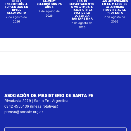
SOBRE
GALVEZ”
LOS 19
LAS ACTIVIDADES
INSCRIPCIÓN A
CELEBRÓ SUS 75
DEPARTAMENTO
EN EL MARCO DE
SUPLENCIAS EN
AÑOS
S VOLVIMOS A
LA JORNADA
NIVEL
HACER OÍR LA
PROVINCIAL DE
7 de agosto de
SECUNDARIO
VOZ DE LA
PROTESTA
DOCENCIA
2026
7 de agosto de
7 de agosto de
SANTAFESINA
2026
2026
7 de agosto de
2026
ASOCIACIÓN DE MAGISTERIO DE SANTA FE
Rivadavia 3279 | Santa Fe · Argentina
0342 4555436 (líneas rotativas)
prensa@amsafe.org.ar