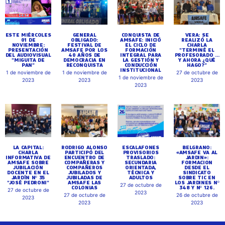
ESTE MIÉRCOLES
GENERAL
CONQUISTA DE
VERA: SE
01 DE
OBLIGADO:
AMSAFE: INICIÓ
REALIZÓ LA
NOVIEMBRE:
FESTIVAL DE
EL CICLO DE
CHARLA
PRESENTACIÓN
AMSAFE POR LOS
FORMACIÓN
"TERMINÉ EL
DEL AUDIOVISUAL
40 AÑOS DE
INTEGRAL PARA
PROFESORADO ...
"MIGUITA DE
DEMOCRACIA EN
LA GESTIÓN Y
Y AHORA ¿QUÉ
PAN"
RECONQUISTA
CONDUCCIÓN
HAGO?"
INSTITUCIONAL
1 de noviembre de
1 de noviembre de
27 de octubre de
1 de noviembre de
2023
2023
2023
2023
LA CAPITAL:
RODRIGO ALONSO
ESCALAFONES
BELGRANO:
CHARLA
PARTICIPÓ DEL
PROVISORIOS
«AMSAFE VA AL
INFORMATIVA DE
ENCUENTRO DE
TRASLADO:
JARDIN»:
AMSAFE SOBRE
COMPAÑERAS Y
SECUNDARIA
FORMACION
JUBILACIÓN
COMPAÑEROS
ORIENTADA,
DESDE EL
DOCENTE EN EL
JUBILADOS Y
TÉCNICA Y
SINDICATO
JARDÍN Nº 35
JUBILADAS DE
ADULTOS
SOBRE TIC EN
"JOSÉ PEDRONI"
AMSAFE LAS
LOS JARDINES Nº
27 de octubre de
COLONIAS
348 Y Nº 126.
27 de octubre de
2023
27 de octubre de
26 de octubre de
2023
2023
2023