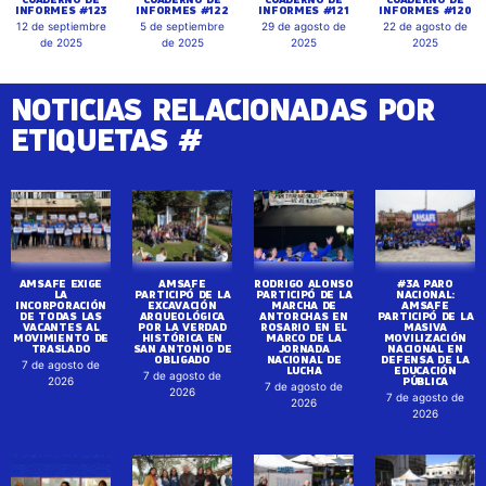
INFORMES #123
INFORMES #122
INFORMES #121
INFORMES #120
12 de septiembre
5 de septiembre
29 de agosto de
22 de agosto de
de 2025
de 2025
2025
2025
NOTICIAS RELACIONADAS POR
ETIQUETAS #
AMSAFE EXIGE
AMSAFE
RODRIGO ALONSO
#3A PARO
LA
PARTICIPÓ DE LA
PARTICIPÓ DE LA
NACIONAL:
INCORPORACIÓN
EXCAVACIÓN
MARCHA DE
AMSAFE
DE TODAS LAS
ARQUEOLÓGICA
ANTORCHAS EN
PARTICIPÓ DE LA
VACANTES AL
POR LA VERDAD
ROSARIO EN EL
MASIVA
MOVIMIENTO DE
HISTÓRICA EN
MARCO DE LA
MOVILIZACIÓN
TRASLADO
SAN ANTONIO DE
JORNADA
NACIONAL EN
OBLIGADO
NACIONAL DE
DEFENSA DE LA
7 de agosto de
LUCHA
EDUCACIÓN
7 de agosto de
PÚBLICA
2026
7 de agosto de
2026
7 de agosto de
2026
2026