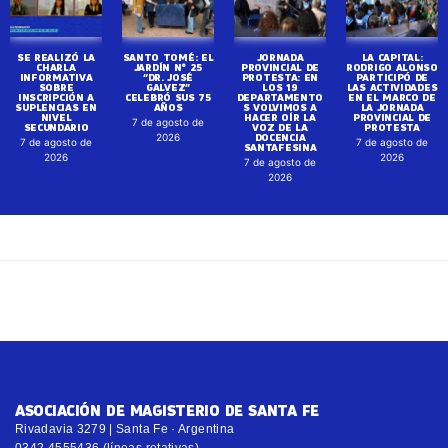
SE REALIZÓ LA
SANTO TOMÉ: EL
JORNADA
LA CAPITAL:
CHARLA
JARDÍN N° 25
PROVINCIAL DE
RODRIGO ALONSO
INFORMATIVA
“DR. JOSÉ
PROTESTA: EN
PARTICIPÓ DE
SOBRE
GALVEZ”
LOS 19
LAS ACTIVIDADES
INSCRIPCIÓN A
CELEBRÓ SUS 75
DEPARTAMENTO
EN EL MARCO DE
SUPLENCIAS EN
AÑOS
S VOLVIMOS A
LA JORNADA
NIVEL
HACER OÍR LA
PROVINCIAL DE
7 de agosto de
SECUNDARIO
VOZ DE LA
PROTESTA
DOCENCIA
2026
7 de agosto de
7 de agosto de
SANTAFESINA
2026
2026
7 de agosto de
2026
ASOCIACIÓN DE MAGISTERIO DE SANTA FE
Rivadavia 3279 | Santa Fe · Argentina
0342 4555436 (líneas rotativas)