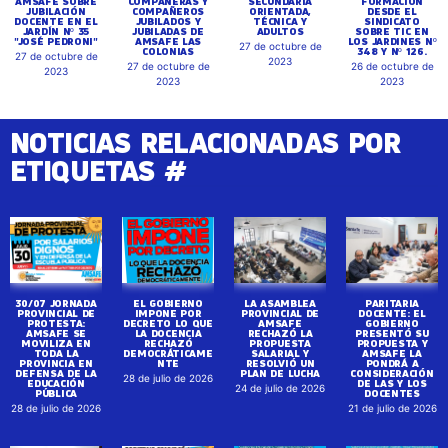
AMSAFE SOBRE
COMPAÑERAS Y
SECUNDARIA
FORMACION
JUBILACIÓN
COMPAÑEROS
ORIENTADA,
DESDE EL
DOCENTE EN EL
JUBILADOS Y
TÉCNICA Y
SINDICATO
JARDÍN Nº 35
JUBILADAS DE
ADULTOS
SOBRE TIC EN
"JOSÉ PEDRONI"
AMSAFE LAS
LOS JARDINES Nº
27 de octubre de
COLONIAS
348 Y Nº 126.
27 de octubre de
2023
27 de octubre de
26 de octubre de
2023
2023
2023
NOTICIAS RELACIONADAS POR
ETIQUETAS #
30/07 JORNADA
EL GOBIERNO
LA ASAMBLEA
PARITARIA
PROVINCIAL DE
IMPONE POR
PROVINCIAL DE
DOCENTE: EL
PROTESTA:
DECRETO LO QUE
AMSAFE
GOBIERNO
AMSAFE SE
LA DOCENCIA
RECHAZÓ LA
PRESENTÓ SU
MOVILIZA EN
RECHAZÓ
PROPUESTA
PROPUESTA Y
TODA LA
DEMOCRÁTICAME
SALARIAL Y
AMSAFE LA
PROVINCIA EN
NTE
RESOLVIÓ UN
PONDRÁ A
DEFENSA DE LA
PLAN DE LUCHA
CONSIDERACIÓN
28 de julio de 2026
EDUCACIÓN
DE LAS Y LOS
24 de julio de 2026
PÚBLICA
DOCENTES
28 de julio de 2026
21 de julio de 2026