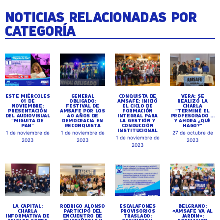
NOTICIAS RELACIONADAS POR
CATEGORÍA
ESTE MIÉRCOLES
GENERAL
CONQUISTA DE
VERA: SE
01 DE
OBLIGADO:
AMSAFE: INICIÓ
REALIZÓ LA
NOVIEMBRE:
FESTIVAL DE
EL CICLO DE
CHARLA
PRESENTACIÓN
AMSAFE POR LOS
FORMACIÓN
"TERMINÉ EL
DEL AUDIOVISUAL
40 AÑOS DE
INTEGRAL PARA
PROFESORADO ...
"MIGUITA DE
DEMOCRACIA EN
LA GESTIÓN Y
Y AHORA ¿QUÉ
PAN"
RECONQUISTA
CONDUCCIÓN
HAGO?"
INSTITUCIONAL
1 de noviembre de
1 de noviembre de
27 de octubre de
1 de noviembre de
2023
2023
2023
2023
LA CAPITAL:
RODRIGO ALONSO
ESCALAFONES
BELGRANO:
CHARLA
PARTICIPÓ DEL
PROVISORIOS
«AMSAFE VA AL
INFORMATIVA DE
ENCUENTRO DE
TRASLADO:
JARDIN»: