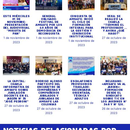
ESTE MIÉRCOLES
GENERAL
CONQUISTA DE
VERA: SE
01 DE
OBLIGADO:
AMSAFE: INICIÓ
REALIZÓ LA
NOVIEMBRE:
FESTIVAL DE
EL CICLO DE
CHARLA
PRESENTACIÓN
AMSAFE POR LOS
FORMACIÓN
"TERMINÉ EL
DEL AUDIOVISUAL
40 AÑOS DE
INTEGRAL PARA
PROFESORADO ...
"MIGUITA DE
DEMOCRACIA EN
LA GESTIÓN Y
Y AHORA ¿QUÉ
PAN"
RECONQUISTA
CONDUCCIÓN
HAGO?"
INSTITUCIONAL
1 de noviembre de
1 de noviembre de
27 de octubre de
1 de noviembre de
2023
2023
2023
2023
LA CAPITAL:
RODRIGO ALONSO
ESCALAFONES
BELGRANO:
CHARLA
PARTICIPÓ DEL
PROVISORIOS
«AMSAFE VA AL
INFORMATIVA DE
ENCUENTRO DE
TRASLADO:
JARDIN»:
AMSAFE SOBRE
COMPAÑERAS Y
SECUNDARIA
FORMACION
JUBILACIÓN
COMPAÑEROS
ORIENTADA,
DESDE EL
DOCENTE EN EL
JUBILADOS Y
TÉCNICA Y
SINDICATO
JARDÍN Nº 35
JUBILADAS DE
ADULTOS
SOBRE TIC EN
"JOSÉ PEDRONI"
AMSAFE LAS
LOS JARDINES Nº
27 de octubre de
COLONIAS
348 Y Nº 126.
27 de octubre de
2023
27 de octubre de
26 de octubre de
2023
2023
2023