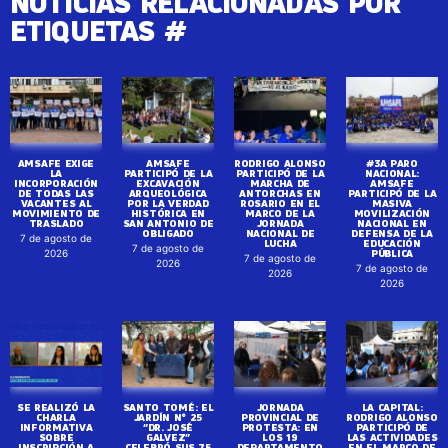
NOTICIAS RELACIONADAS POR
ETIQUETAS #
AMSAFE EXIGE
AMSAFE
RODRIGO ALONSO
#3A PARO
LA
PARTICIPÓ DE LA
PARTICIPÓ DE LA
NACIONAL:
INCORPORACIÓN
EXCAVACIÓN
MARCHA DE
AMSAFE
DE TODAS LAS
ARQUEOLÓGICA
ANTORCHAS EN
PARTICIPÓ DE LA
VACANTES AL
POR LA VERDAD
ROSARIO EN EL
MASIVA
MOVIMIENTO DE
HISTÓRICA EN
MARCO DE LA
MOVILIZACIÓN
TRASLADO
SAN ANTONIO DE
JORNADA
NACIONAL EN
OBLIGADO
NACIONAL DE
DEFENSA DE LA
7 de agosto de
LUCHA
EDUCACIÓN
7 de agosto de
PÚBLICA
2026
7 de agosto de
2026
7 de agosto de
2026
2026
SE REALIZÓ LA
SANTO TOMÉ: EL
JORNADA
LA CAPITAL:
CHARLA
JARDÍN N° 25
PROVINCIAL DE
RODRIGO ALONSO
INFORMATIVA
“DR. JOSÉ
PROTESTA: EN
PARTICIPÓ DE
SOBRE
GALVEZ”
LOS 19
LAS ACTIVIDADES
INSCRIPCIÓN A
CELEBRÓ SUS 75
DEPARTAMENTO
EN EL MARCO DE