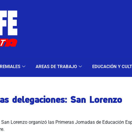
ELES Y MODALIDADES
GREMIALES
AREAS DE TRA
REMIALES
AREAS DE TRABAJO
EDUCACIÓN Y CUL
las delegaciones: San Lorenzo
 San Lorenzo organizó las Primeras Jornadas de Educación Espe
re.