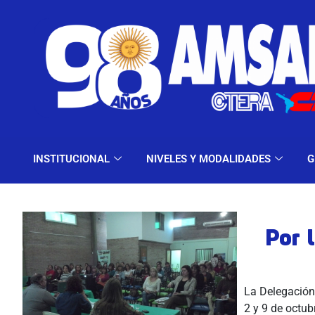
INSTITUCIONAL
NIV
INSTITUCIONAL
NIVELES Y MODALIDADES
G
Por 
La Delegación
2 y 9 de octub