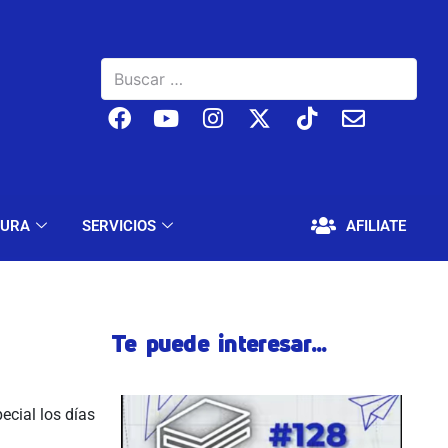
BAJO
EDUCACIÓN Y CULTURA
SERVICIOS
TURA
SERVICIOS
AFILIATE
Te puede interesar...
cial los días