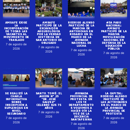
AMSAFE EXIGE
AMSAFE
RODRIGO ALONSO
#3A PARO
LA
PARTICIPÓ DE LA
PARTICIPÓ DE LA
NACIONAL:
INCORPORACIÓN
EXCAVACIÓN
MARCHA DE
AMSAFE
DE TODAS LAS
ARQUEOLÓGICA
ANTORCHAS EN
PARTICIPÓ DE LA
VACANTES AL
POR LA VERDAD
ROSARIO EN EL
MASIVA
MOVIMIENTO DE
HISTÓRICA EN
MARCO DE LA
MOVILIZACIÓN
TRASLADO
SAN ANTONIO DE
JORNADA
NACIONAL EN
OBLIGADO
NACIONAL DE
DEFENSA DE LA
7 de agosto de
LUCHA
EDUCACIÓN
7 de agosto de
PÚBLICA
2026
7 de agosto de
2026
7 de agosto de
2026
2026
SE REALIZÓ LA
SANTO TOMÉ: EL
JORNADA
LA CAPITAL:
CHARLA
JARDÍN N° 25
PROVINCIAL DE
RODRIGO ALONSO
INFORMATIVA
“DR. JOSÉ
PROTESTA: EN
PARTICIPÓ DE
SOBRE
GALVEZ”
LOS 19
LAS ACTIVIDADES
INSCRIPCIÓN A
CELEBRÓ SUS 75
DEPARTAMENTO
EN EL MARCO DE
SUPLENCIAS EN
AÑOS
S VOLVIMOS A
LA JORNADA
NIVEL
HACER OÍR LA
PROVINCIAL DE
7 de agosto de
SECUNDARIO
VOZ DE LA
PROTESTA
DOCENCIA
2026
7 de agosto de
7 de agosto de
SANTAFESINA
2026
2026
7 de agosto de
2026