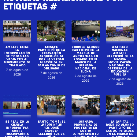
ETIQUETAS #
AMSAFE EXIGE
AMSAFE
RODRIGO ALONSO
#3A PARO
LA
PARTICIPÓ DE LA
PARTICIPÓ DE LA
NACIONAL:
INCORPORACIÓN
EXCAVACIÓN
MARCHA DE
AMSAFE
DE TODAS LAS
ARQUEOLÓGICA
ANTORCHAS EN
PARTICIPÓ DE LA
VACANTES AL
POR LA VERDAD
ROSARIO EN EL
MASIVA
MOVIMIENTO DE
HISTÓRICA EN
MARCO DE LA
MOVILIZACIÓN
TRASLADO
SAN ANTONIO DE
JORNADA
NACIONAL EN
OBLIGADO
NACIONAL DE
DEFENSA DE LA
7 de agosto de
LUCHA
EDUCACIÓN
7 de agosto de
PÚBLICA
2026
7 de agosto de
2026
7 de agosto de
2026
2026
SE REALIZÓ LA
SANTO TOMÉ: EL
JORNADA
LA CAPITAL:
CHARLA
JARDÍN N° 25
PROVINCIAL DE
RODRIGO ALONSO
INFORMATIVA
“DR. JOSÉ
PROTESTA: EN
PARTICIPÓ DE
SOBRE
GALVEZ”
LOS 19
LAS ACTIVIDADES
INSCRIPCIÓN A
CELEBRÓ SUS 75
DEPARTAMENTO
EN EL MARCO DE
SUPLENCIAS EN
AÑOS
S VOLVIMOS A
LA JORNADA