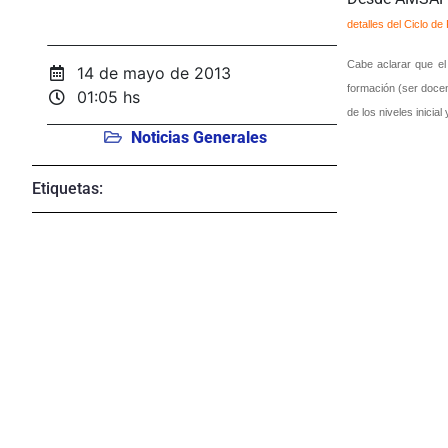
detalles del Ciclo d
Cabe aclarar que el
14 de mayo de 2013
formación (ser docen
01:05 hs
de los niveles inicia
Noticias Generales
Etiquetas: