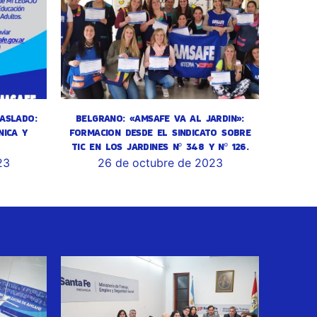
ASLADO:
BELGRANO: «AMSAFE VA AL JARDIN»:
NICA Y
FORMACION DESDE EL SINDICATO SOBRE
TIC EN LOS JARDINES Nº 348 Y Nº 126.
23
26 de octubre de 2023