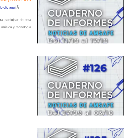
birse y acceder a los
o clic aquí.
Â
a participar de esta
, música y tecnología