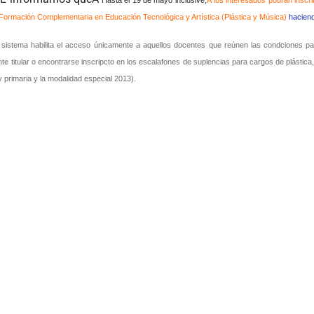
Hasta el 19 de mayo inclusive,
Â los interesados podrán inscri
e Formación Complementaria en Educación Tecnológica y Artística (Plástica y Música)
haciend
 sistema habilita el acceso únicamente a aquellos docentes que reúnen las condciones par
te titular o encontrarse inscripcto en los escalafones de suplencias para cargos de plástica
l y primaria y la modalidad especial 2013).