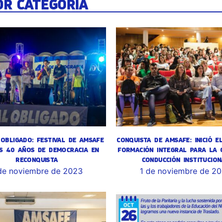
OR CATEGORÍA
OBLIGADO: FESTIVAL DE AMSAFE
CONQUISTA DE AMSAFE: INICIÓ E
S 40 AÑOS DE DEMOCRACIA EN
FORMACIÓN INTEGRAL PARA LA 
RECONQUISTA
CONDUCCIÓN INSTITUCION
de noviembre de 2023
1 de noviembre de 2