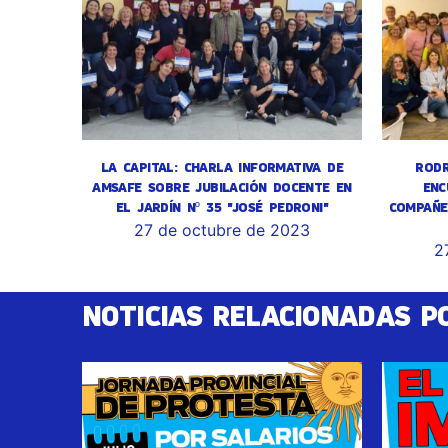
LA CAPITAL: CHARLA INFORMATIVA DE
RODR
AMSAFE SOBRE JUBILACIÓN DOCENTE EN
ENC
EL JARDÍN Nº 35 "JOSÉ PEDRONI"
COMPAÑE
27 de octubre de 2023
2
NOTICIAS RELACIONADAS P