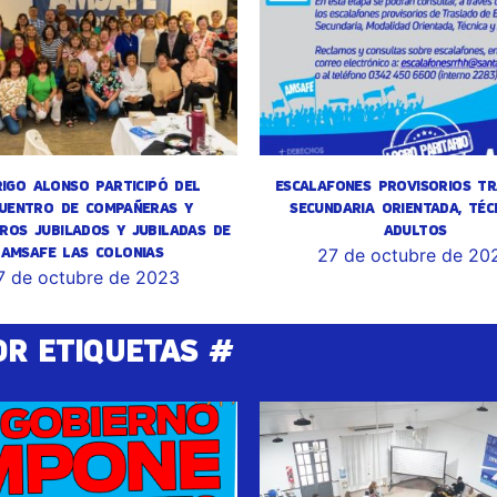
IGO ALONSO PARTICIPÓ DEL
ESCALAFONES PROVISORIOS TR
UENTRO DE COMPAÑERAS Y
SECUNDARIA ORIENTADA, TÉC
ROS JUBILADOS Y JUBILADAS DE
ADULTOS
AMSAFE LAS COLONIAS
27 de octubre de 20
7 de octubre de 2023
OR ETIQUETAS #