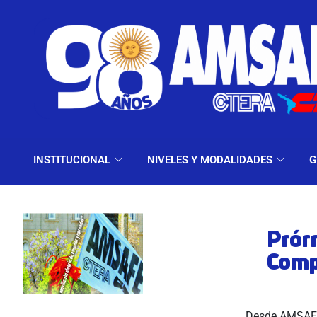
INSTITUCIONAL
NIV
INSTITUCIONAL
NIVELES Y MODALIDADES
G
Prór
Comp
Desde AMSAF