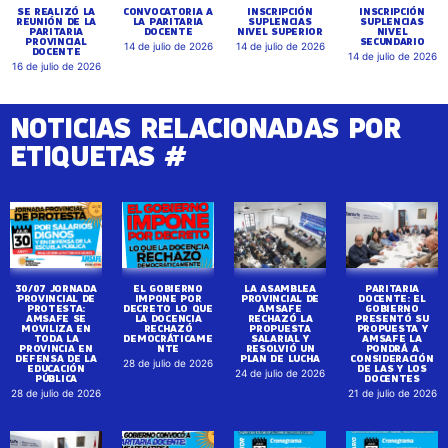
SE REALIZÓ LA
CONVOCATORIA A
INSCRIPCIÓN
INSCRIPCIÓN
REUNIÓN DE LA
LA PARITARIA
SUPLENCIAS
SUPLENCIAS
PARITARIA
DOCENTE
NIVEL SUPERIOR
NIVEL
PROVINCIAL
SECUNDARIO
14 de julio de 2026
14 de julio de 2026
DOCENTE
14 de julio de 2026
16 de julio de 2026
NOTICIAS RELACIONADAS POR
ETIQUETAS #
30/07 JORNADA
EL GOBIERNO
LA ASAMBLEA
PARITARIA
PROVINCIAL DE
IMPONE POR
PROVINCIAL DE
DOCENTE: EL
PROTESTA:
DECRETO LO QUE
AMSAFE
GOBIERNO
AMSAFE SE
LA DOCENCIA
RECHAZÓ LA
PRESENTÓ SU
MOVILIZA EN
RECHAZÓ
PROPUESTA
PROPUESTA Y
TODA LA
DEMOCRÁTICAME
SALARIAL Y
AMSAFE LA
PROVINCIA EN
NTE
RESOLVIÓ UN
PONDRÁ A
DEFENSA DE LA
PLAN DE LUCHA
CONSIDERACIÓN
28 de julio de 2026
EDUCACIÓN
DE LAS Y LOS
24 de julio de 2026
PÚBLICA
DOCENTES
28 de julio de 2026
21 de julio de 2026