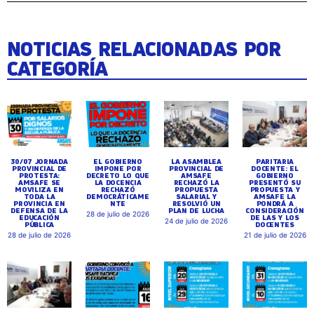
NOTICIAS RELACIONADAS POR
CATEGORÍA
30/07 JORNADA
EL GOBIERNO
LA ASAMBLEA
PARITARIA
PROVINCIAL DE
IMPONE POR
PROVINCIAL DE
DOCENTE: EL
PROTESTA:
DECRETO LO QUE
AMSAFE
GOBIERNO
AMSAFE SE
LA DOCENCIA
RECHAZÓ LA
PRESENTÓ SU
MOVILIZA EN
RECHAZÓ
PROPUESTA
PROPUESTA Y
TODA LA
DEMOCRÁTICAME
SALARIAL Y
AMSAFE LA
PROVINCIA EN
NTE
RESOLVIÓ UN
PONDRÁ A
DEFENSA DE LA
PLAN DE LUCHA
CONSIDERACIÓN
28 de julio de 2026
EDUCACIÓN
DE LAS Y LOS
24 de julio de 2026
PÚBLICA
DOCENTES
28 de julio de 2026
21 de julio de 2026