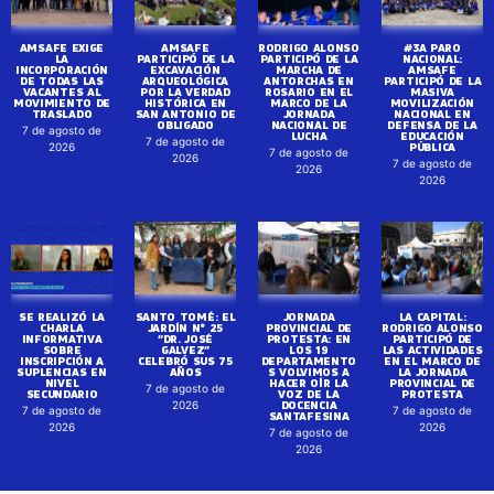
AMSAFE EXIGE
AMSAFE
RODRIGO ALONSO
#3A PARO
LA
PARTICIPÓ DE LA
PARTICIPÓ DE LA
NACIONAL:
INCORPORACIÓN
EXCAVACIÓN
MARCHA DE
AMSAFE
DE TODAS LAS
ARQUEOLÓGICA
ANTORCHAS EN
PARTICIPÓ DE LA
VACANTES AL
POR LA VERDAD
ROSARIO EN EL
MASIVA
MOVIMIENTO DE
HISTÓRICA EN
MARCO DE LA
MOVILIZACIÓN
TRASLADO
SAN ANTONIO DE
JORNADA
NACIONAL EN
OBLIGADO
NACIONAL DE
DEFENSA DE LA
7 de agosto de
LUCHA
EDUCACIÓN
7 de agosto de
PÚBLICA
2026
7 de agosto de
2026
7 de agosto de
2026
2026
SE REALIZÓ LA
SANTO TOMÉ: EL
JORNADA
LA CAPITAL:
CHARLA
JARDÍN N° 25
PROVINCIAL DE
RODRIGO ALONSO
INFORMATIVA
“DR. JOSÉ
PROTESTA: EN
PARTICIPÓ DE
SOBRE
GALVEZ”
LOS 19
LAS ACTIVIDADES
INSCRIPCIÓN A
CELEBRÓ SUS 75
DEPARTAMENTO
EN EL MARCO DE
SUPLENCIAS EN
AÑOS
S VOLVIMOS A
LA JORNADA
NIVEL
HACER OÍR LA
PROVINCIAL DE
7 de agosto de
SECUNDARIO
VOZ DE LA
PROTESTA
DOCENCIA
2026
7 de agosto de
7 de agosto de
SANTAFESINA
2026
2026
7 de agosto de
2026