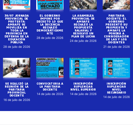
30/07 JORNADA
EL GOBIERNO
LA ASAMBLEA
PARITARIA
PROVINCIAL DE
IMPONE POR
PROVINCIAL DE
DOCENTE: EL
PROTESTA:
DECRETO LO QUE
AMSAFE
GOBIERNO
AMSAFE SE
LA DOCENCIA
RECHAZÓ LA
PRESENTÓ SU
MOVILIZA EN
RECHAZÓ
PROPUESTA
PROPUESTA Y
TODA LA
DEMOCRÁTICAME
SALARIAL Y
AMSAFE LA
PROVINCIA EN
NTE
RESOLVIÓ UN
PONDRÁ A
DEFENSA DE LA
PLAN DE LUCHA
CONSIDERACIÓN
28 de julio de 2026
EDUCACIÓN
DE LAS Y LOS
24 de julio de 2026
PÚBLICA
DOCENTES
28 de julio de 2026
21 de julio de 2026
SE REALIZÓ LA
CONVOCATORIA A
INSCRIPCIÓN
INSCRIPCIÓN
REUNIÓN DE LA
LA PARITARIA
SUPLENCIAS
SUPLENCIAS
PARITARIA
DOCENTE
NIVEL SUPERIOR
NIVEL
PROVINCIAL
SECUNDARIO
14 de julio de 2026
14 de julio de 2026
DOCENTE
14 de julio de 2026
16 de julio de 2026