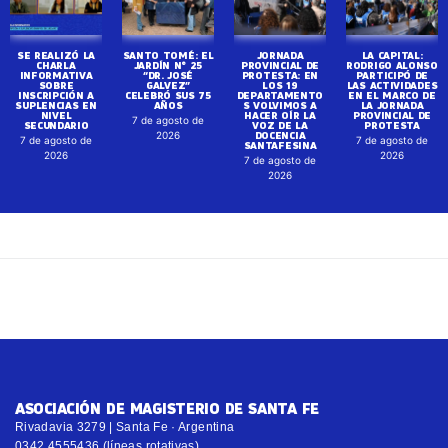
SE REALIZÓ LA
SANTO TOMÉ: EL
JORNADA
LA CAPITAL:
CHARLA
JARDÍN N° 25
PROVINCIAL DE
RODRIGO ALONSO
INFORMATIVA
“DR. JOSÉ
PROTESTA: EN
PARTICIPÓ DE
SOBRE
GALVEZ”
LOS 19
LAS ACTIVIDADES
INSCRIPCIÓN A
CELEBRÓ SUS 75
DEPARTAMENTO
EN EL MARCO DE
SUPLENCIAS EN
AÑOS
S VOLVIMOS A
LA JORNADA
NIVEL
HACER OÍR LA
PROVINCIAL DE
7 de agosto de
SECUNDARIO
VOZ DE LA
PROTESTA
DOCENCIA
2026
7 de agosto de
7 de agosto de
SANTAFESINA
2026
2026
7 de agosto de
2026
ASOCIACIÓN DE MAGISTERIO DE SANTA FE
Rivadavia 3279 | Santa Fe · Argentina
0342 4555436 (líneas rotativas)