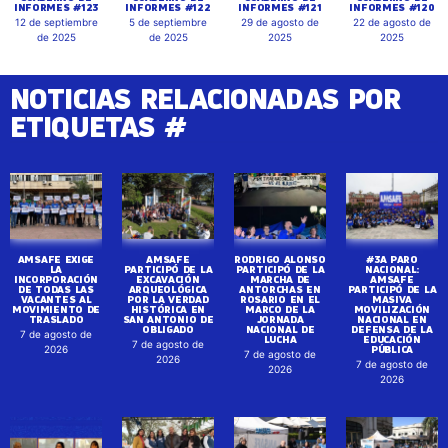
INFORMES #123
INFORMES #122
INFORMES #121
INFORMES #120
12 de septiembre
5 de septiembre
29 de agosto de
22 de agosto de
de 2025
de 2025
2025
2025
NOTICIAS RELACIONADAS POR
ETIQUETAS #
AMSAFE EXIGE
AMSAFE
RODRIGO ALONSO
#3A PARO
LA
PARTICIPÓ DE LA
PARTICIPÓ DE LA
NACIONAL:
INCORPORACIÓN
EXCAVACIÓN
MARCHA DE
AMSAFE
DE TODAS LAS
ARQUEOLÓGICA
ANTORCHAS EN
PARTICIPÓ DE LA
VACANTES AL
POR LA VERDAD
ROSARIO EN EL
MASIVA
MOVIMIENTO DE
HISTÓRICA EN
MARCO DE LA
MOVILIZACIÓN
TRASLADO
SAN ANTONIO DE
JORNADA
NACIONAL EN
OBLIGADO
NACIONAL DE
DEFENSA DE LA
7 de agosto de
LUCHA
EDUCACIÓN
7 de agosto de
PÚBLICA
2026
7 de agosto de
2026
7 de agosto de
2026
2026