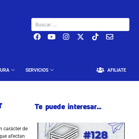
BAJO
EDUCACIÓN Y CULTURA
SERVICIOS
TURA
SERVICIOS
AFILIATE
r
Te puede interesar...
n carácter de
 que afectan