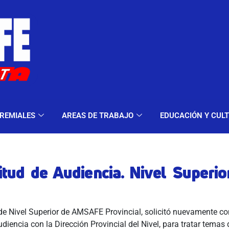
ELES Y MODALIDADES
GREMIALES
AREAS DE TRA
REMIALES
AREAS DE TRABAJO
EDUCACIÓN Y CUL
itud de Audiencia. Nivel Superio
de Nivel Superior de AMSAFE Provincial, solicitó nuevamente co
diencia con la Dirección Provincial del Nivel, para tratar temas