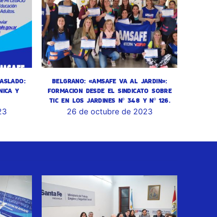
ASLADO:
BELGRANO: «AMSAFE VA AL JARDIN»:
NICA Y
FORMACION DESDE EL SINDICATO SOBRE
TIC EN LOS JARDINES Nº 348 Y Nº 126.
23
26 de octubre de 2023