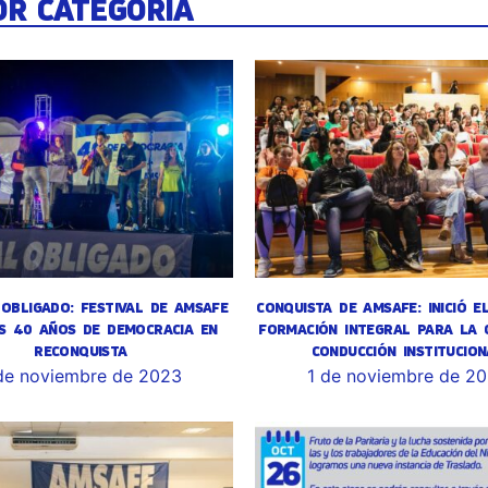
OR CATEGORÍA
OBLIGADO: FESTIVAL DE AMSAFE
CONQUISTA DE AMSAFE: INICIÓ E
S 40 AÑOS DE DEMOCRACIA EN
FORMACIÓN INTEGRAL PARA LA 
RECONQUISTA
CONDUCCIÓN INSTITUCION
de noviembre de 2023
1 de noviembre de 2