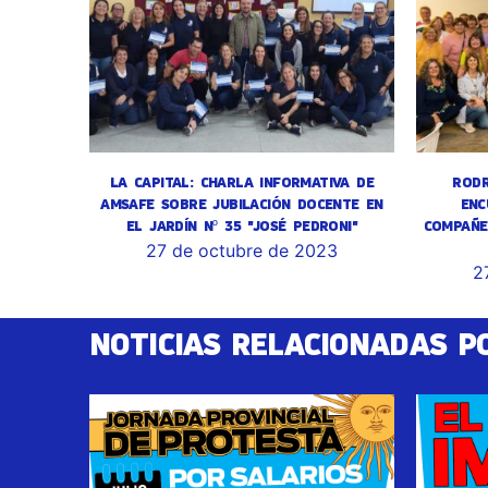
LA CAPITAL: CHARLA INFORMATIVA DE
RODR
AMSAFE SOBRE JUBILACIÓN DOCENTE EN
ENC
EL JARDÍN Nº 35 "JOSÉ PEDRONI"
COMPAÑE
27 de octubre de 2023
2
NOTICIAS RELACIONADAS P