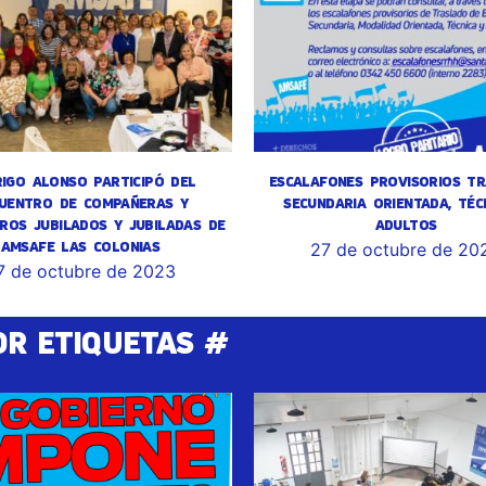
IGO ALONSO PARTICIPÓ DEL
ESCALAFONES PROVISORIOS TR
UENTRO DE COMPAÑERAS Y
SECUNDARIA ORIENTADA, TÉC
ROS JUBILADOS Y JUBILADAS DE
ADULTOS
AMSAFE LAS COLONIAS
27 de octubre de 20
7 de octubre de 2023
OR ETIQUETAS #