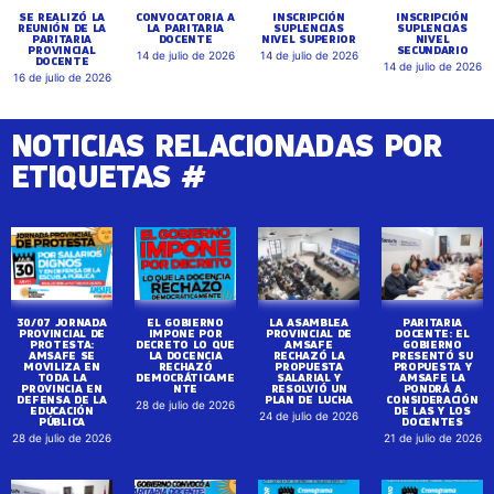
SE REALIZÓ LA
CONVOCATORIA A
INSCRIPCIÓN
INSCRIPCIÓN
REUNIÓN DE LA
LA PARITARIA
SUPLENCIAS
SUPLENCIAS
PARITARIA
DOCENTE
NIVEL SUPERIOR
NIVEL
PROVINCIAL
SECUNDARIO
14 de julio de 2026
14 de julio de 2026
DOCENTE
14 de julio de 2026
16 de julio de 2026
NOTICIAS RELACIONADAS POR
ETIQUETAS #
30/07 JORNADA
EL GOBIERNO
LA ASAMBLEA
PARITARIA
PROVINCIAL DE
IMPONE POR
PROVINCIAL DE
DOCENTE: EL
PROTESTA:
DECRETO LO QUE
AMSAFE
GOBIERNO
AMSAFE SE
LA DOCENCIA
RECHAZÓ LA
PRESENTÓ SU
MOVILIZA EN
RECHAZÓ
PROPUESTA
PROPUESTA Y
TODA LA
DEMOCRÁTICAME
SALARIAL Y
AMSAFE LA
PROVINCIA EN
NTE
RESOLVIÓ UN
PONDRÁ A
DEFENSA DE LA
PLAN DE LUCHA
CONSIDERACIÓN
28 de julio de 2026
EDUCACIÓN
DE LAS Y LOS
24 de julio de 2026
PÚBLICA
DOCENTES
28 de julio de 2026
21 de julio de 2026