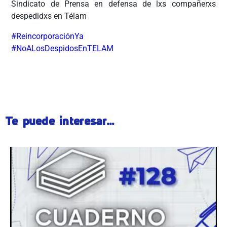
Sindicato de Prensa en defensa de lxs compañerxs
despedidxs en Télam
#ReincorporaciónYa
#NoALosDespidosEnTELAM
ÂÂÂÂ
Te puede interesar...