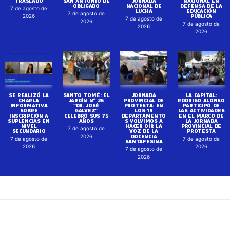
TRASLADO
SAN ANTONIO DE
JORNADA
NACIONAL EN
OBLIGADO
NACIONAL DE
DEFENSA DE LA
7 de agosto de
LUCHA
EDUCACIÓN
7 de agosto de
PÚBLICA
2026
7 de agosto de
2026
7 de agosto de
2026
2026
SE REALIZÓ LA
SANTO TOMÉ: EL
JORNADA
LA CAPITAL:
CHARLA
JARDÍN N° 25
PROVINCIAL DE
RODRIGO ALONSO
INFORMATIVA
“DR. JOSÉ
PROTESTA: EN
PARTICIPÓ DE
SOBRE
GALVEZ”
LOS 19
LAS ACTIVIDADES
INSCRIPCIÓN A
CELEBRÓ SUS 75
DEPARTAMENTO
EN EL MARCO DE
SUPLENCIAS EN
AÑOS
S VOLVIMOS A
LA JORNADA
NIVEL
HACER OÍR LA
PROVINCIAL DE
7 de agosto de
SECUNDARIO
VOZ DE LA
PROTESTA
DOCENCIA
2026
7 de agosto de
7 de agosto de
SANTAFESINA
2026
2026
7 de agosto de
2026