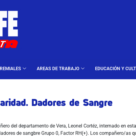
ELES Y MODALIDADES
GREMIALES
AREAS DE TRA
REMIALES
AREAS DE TRABAJO
EDUCACIÓN Y CUL
daridad. Dadores de Sangre
ero del departamento de Vera, Leonel Cortéz, internado en esta 
 dadores de sangbre Grupo 0, Factor RH(+). Los compañero/as 