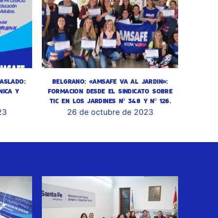
ASLADO:
BELGRANO: «AMSAFE VA AL JARDIN»:
NICA Y
FORMACION DESDE EL SINDICATO SOBRE
TIC EN LOS JARDINES Nº 348 Y Nº 126.
23
26 de octubre de 2023