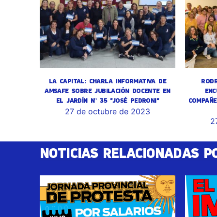
LA CAPITAL: CHARLA INFORMATIVA DE
RODR
AMSAFE SOBRE JUBILACIÓN DOCENTE EN
ENC
EL JARDÍN Nº 35 "JOSÉ PEDRONI"
COMPAÑE
27 de octubre de 2023
2
NOTICIAS RELACIONADAS P