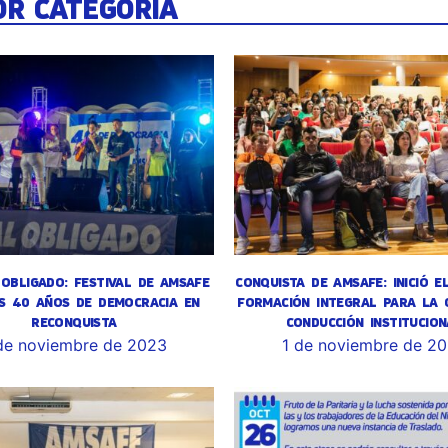
OR CATEGORÍA
OBLIGADO: FESTIVAL DE AMSAFE
CONQUISTA DE AMSAFE: INICIÓ E
S 40 AÑOS DE DEMOCRACIA EN
FORMACIÓN INTEGRAL PARA LA 
RECONQUISTA
CONDUCCIÓN INSTITUCION
de noviembre de 2023
1 de noviembre de 2