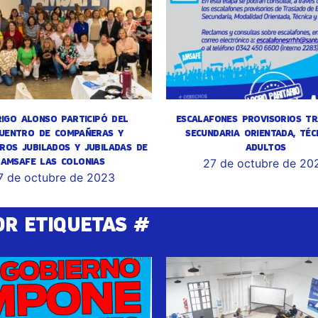
IGO ALONSO PARTICIPÓ DEL
ESCALAFONES PROVISORIOS TR
UENTRO DE COMPAÑERAS Y
SECUNDARIA ORIENTADA, TÉC
ROS JUBILADOS Y JUBILADAS DE
ADULTOS
AMSAFE LAS COLONIAS
27 de octubre de 20
7 de octubre de 2023
OR ETIQUETAS #